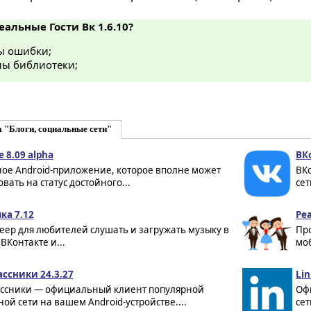
еальные Гости Вк 1.6.10?
ы ошибки;
ы библиотеки;
 "Блоги, социальные сети"
e 8.09 alpha
ВК
ное Android-приложение, которое вполне может
ВК
вать на статус достойного...
сет
ка 7.12
Реа
еер для любителей слушать и загружать музыку в
Пр
 ВКонтакте и...
моб
ссники 24.3.27
Lin
ссники — официальный клиент популярной
Оф
ой сети на вашем Android-устройстве....
сет