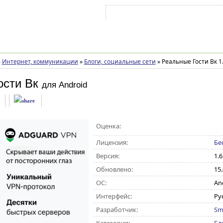
Войти на аккаунт
Зарегистрироваться
»
Интернет, коммуникации
»
Блоги, социальные сети
»
Реальные Гости Вк 1.
ости Вк
для Android
Оценка:
Лицензия:
Бе
Версия:
1.6
Обновлено:
15
ОС:
And
Интерфейс:
Ру
Разработчик:
Sm