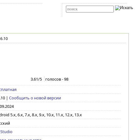
Карта сайта
RSS
Расширенный поиск
6.10
3.61
/5
голосов -
98
сплатная
.10
|
Сообщить о новой версии
.09.2024
roid 5.x, 6.x, 7.x, 8.x, 9.x, 10.x, 11.x, 12.x, 13.x
сский
Studio