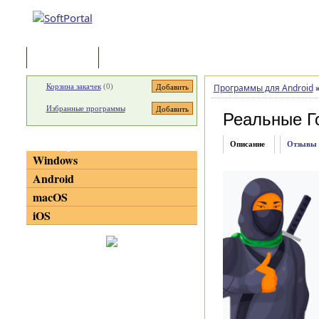
Программы
Статьи
Корзина закачек
(
0
)
Программы для Android
Избранные программы
Реальные Г
Категории
Описание
Отзывы
Windows
Android
macOS
iOS