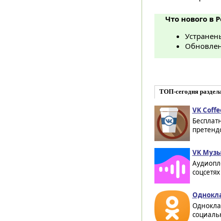
Что нового в Р
Устранен
Обновлен
ТОП-сегодня раздела
VK Coffe
Бесплат
претендо
VK Музы
Аудиопл
соцсетях
Однокла
Однокла
социальн