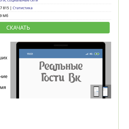
оги, социальные сети
 7 815 |
Статистика
49 Мб
СКАЧАТЬ
ших
ние
емя