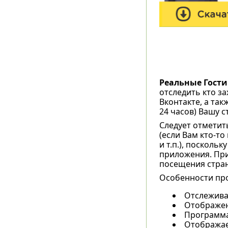
Реальные Гости
отследить кто з
Вконтакте, а так
24 часов) Вашу с
Следует отметит
(если Вам кто-т
и т.п.), посколь
приложения. При
посещения стран
Особенности пр
Отслежива
Отображен
Программа
Отображае