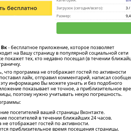
Категория:
Бл
Загрузок (сегодня/всего):
3 /
Размер:
9,
 Вк
- бесплатное приложение, которое позволяет
аходит на Вашу страницу в популярной социальной сети
же покажет тех, кто недавно посещал (в течении ближай
траничку.
ь, что программа не отображает гостей по активности
о поставил лайк, отправил комментарий, написал сообще
ку эту информацию Вы можете узнать и без подобного
ложение показывает не точное, а приблизительное вр
ицы, поэтому нужно учитывать некую погрешность.
ограммы:
ние посетителей вашей страницы Вконтакте.
ие посетителей в течении ближайших 24 часов.
 не отображает гостей по активности.
тся приблизительное время посещения страницы.