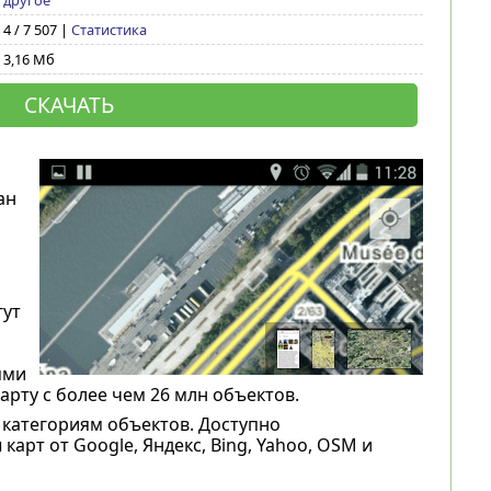
другое
4 / 7 507 |
Статистика
3,16 Мб
СКАЧАТЬ
ан
я
гут
ями
арту с более чем 26 млн объектов.
 категориям объектов. Доступно
рт от Google, Яндекс, Bing, Yahoo, OSM и