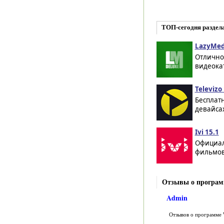
ТОП-сегодня раздел
LazyMed
Отлично
видеокат
Televizo 
Бесплатн
девайсах
Ivi 15.1
Официал
фильмов,
Отзывы о програм
Admin
Отзывов о программе