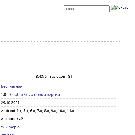
Карта сайта
RSS
Расширенный поиск
3.43
/5
голосов -
81
Бесплатная
1.0
|
Сообщить о новой версии
29.10.2021
Android 4.x, 5.x, 6.x, 7.x, 8.x, 9.x, 10.x, 11.x
Английский
Wikimapia