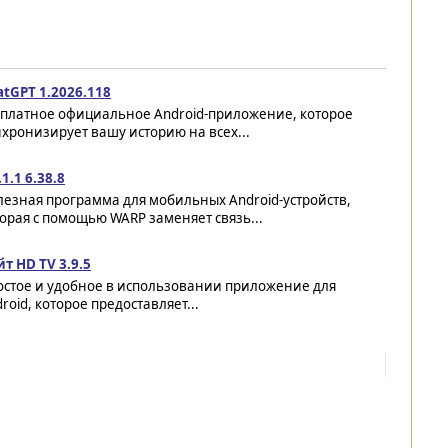
atGPT 1.2026.118
сплатное официальное Android-приложение, которое
хронизирует вашу историю на всех...
.1.1 6.38.8
езная программа для мобильных Android-устройств,
орая с помощью WARP заменяет связь...
т HD TV 3.9.5
остое и удобное в использовании приложение для
roid, которое предоставляет...