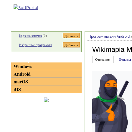
Программы
Статьи
Корзина закачек
(
0
)
Программы для Android
Избранные программы
Wikimapia 
Категории
Описание
Отзывы
Windows
Android
macOS
iOS