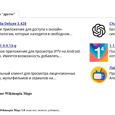
а "другое"
ia Deluxe 3.428
Ch
е приложение для доступа к онлайн-
Бе
алогам, которые находятся в свободном...
син
1.9.9.13-g
1.1
ое приложение для просмотра IPTV на Android-
Пол
. Имеется возможность добавлять...
кот
Лай
ьный клиент для просмотра лицензионных
Пр
 мультфильмов и сериалов на...
And
ме Wikimapia Maps
Wikimapia Maps 1.0
пока нет, можете добавить...