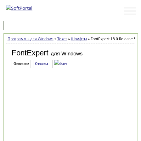
Программы
Статьи
Программы для Windows
»
Текст
»
Шрифты
»
FontExpert 18.0 Release 5
FontExpert
для Windows
Описание
Отзывы