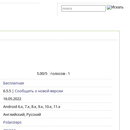
Карта сайта
RSS
Расширенный поиск
5.00
/5
голосов -
1
Бесплатная
6.5.5
|
Сообщить о новой версии
16.05.2022
Android 6.x, 7.x, 8.x, 9.x, 10.x, 11.x
Английский, Русский
Polarsteps