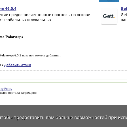
m 46.0.4
Get
ние предоставляет точные прогнозы на основе
Get
т глобальных и локальных...
ваш
е Polarsteps
Polarsteps 6.5.5
пока нет, можете добавить...
) /
Добавить отзыв
acy Policy
иалов портала запрещено.
 чтобы предоставить вам больше возможностей при исп