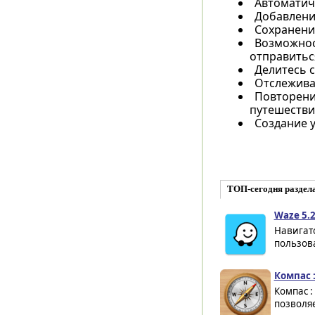
Автоматич
Добавление
Сохранение
Возможнос
отправитьс
Делитесь 
Отслежива
Повторени
путешестви
Создание 
ТОП-сегодня раздел
Waze 5.2
Навигато
пользов
Компас :
Компас :
позволяе