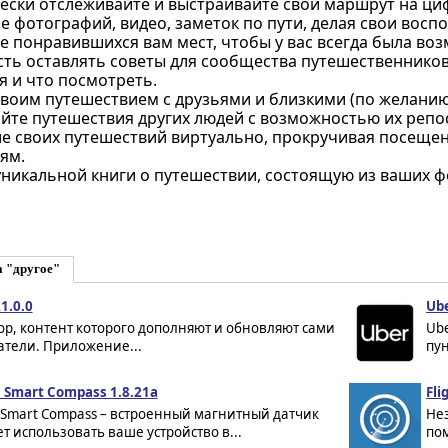
ески отслеживайте и выстраивайте свой маршрут на ци
 фотографий, видео, заметок по пути, делая свои вос
 понравившихся вам мест, чтобы у вас всегда была воз
ть оставлять советы для сообщества путешественников,
я и что посмотреть.
своим путешествием с друзьями и близкими (по желанию
йте путешествия других людей с возможностью их репос
е своих путешествий виртуально, прокручивая посещен
ям.
уникальной книги о путешествии, состоящую из ваших ф
а "другое"
1.0.0
Ube
р, контент которого дополняют и обновляют сами
Ube
атели. Приложение...
пу
 Smart Compass 1.8.21a
Fli
 Smart Compass – встроенный магнитный датчик
Не
т использовать ваше устройство в...
пом