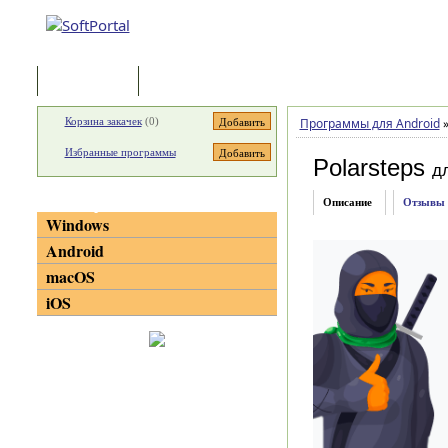
Программы
Статьи
Корзина закачек
(
0
)
Программы для Android
Избранные программы
Polarsteps
д
Категории
Описание
Отзывы
Windows
Android
macOS
iOS