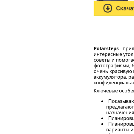
Polarsteps
- при
интересные угол
советы и помога
фотографиями, б
очень красивую 
аккумулятора, р
конфиденциальн
Ключевые особен
Показываю
предлагают 
назначения
Планировщ
Планировщи
варианты и