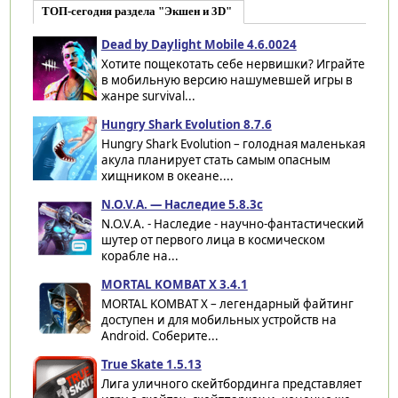
ТОП-сегодня раздела "Экшен и 3D"
Dead by Daylight Mobile 4.6.0024
Хотите пощекотать себе нервишки? Играйте
в мобильную версию нашумевшей игры в
жанре survival...
Hungry Shark Evolution 8.7.6
Hungry Shark Evolution – голодная маленькая
акула планирует стать самым опасным
хищником в океане....
N.O.V.A. — Наследие 5.8.3c
N.O.V.A. - Наследие - научно-фантастический
шутер от первого лица в космическом
корабле на...
MORTAL KOMBAT X 3.4.1
MORTAL KOMBAT X – легендарный файтинг
доступен и для мобильных устройств на
Android. Соберите...
True Skate 1.5.13
Лига уличного скейтбординга представляет