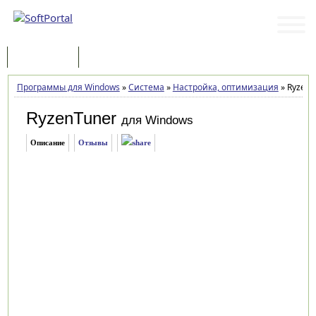
Программы
Статьи
Программы для Windows
»
Система
»
Настройка, оптимизация
»
RyzenTu
RyzenTuner
для Windows
Описание
Отзывы