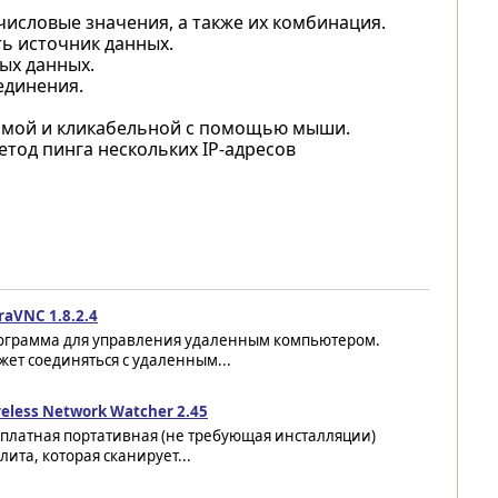
числовые значения, а также их комбинация.
ь источник данных.
ых данных.
единения.
идимой и кликабельной с помощью мыши.
тод пинга нескольких IP-адресов
raVNC 1.8.2.4
ограмма для управления удаленным компьютером.
ет соединяться с удаленным...
eless Network Watcher 2.45
сплатная портативная (не требующая инсталляции)
лита, которая сканирует...