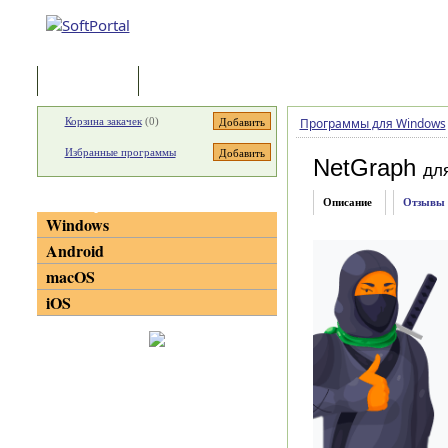
Программы
Статьи
Корзина закачек
(
0
)
Программы для Windows
Избранные программы
NetGraph
дл
Категории
Описание
Отзывы
Windows
Android
macOS
iOS