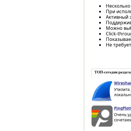
Несколько 
При испол
Активный 
Поддержив
Можно выб
Click-thr
Показывае
Не требует
ТОП-сегодня раздел
Wireshar
Утилита 
локальны
PingPlot
Очень уд
сочетающ