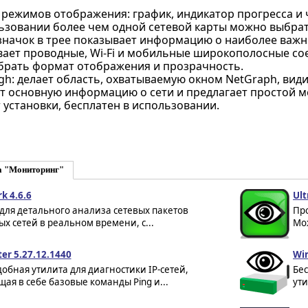
режимов отображения: график, индикатор прогресса и 
ьзовании более чем одной сетевой карты можно выбрат
значок в трее показывает информацию о наиболее важн
ает проводные, Wi-Fi и мобильные широкополосные со
рать формат отображения и прозрачность.
ough: делает область, охватываемую окном NetGraph, в
т основную информацию о сети и предлагает простой ме
 установки, бесплатен в использовании.
а "Мониторинг"
k 4.6.6
Ult
для детального анализа сетевых пакетов
Пр
х сетей в реальном времени, с...
Мож
ter 5.27.12.1440
Wir
обная утилита для диагностики IP-сетей,
Бе
ая в себе базовые команды Ping и...
ути