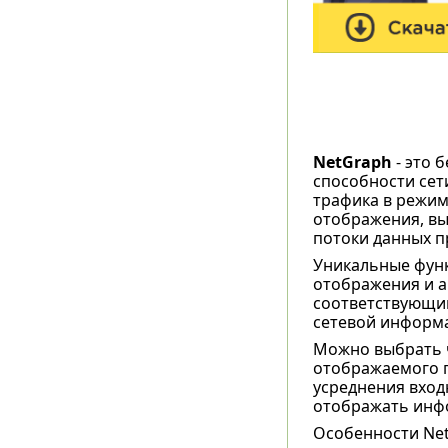
NetGraph
- это 
способности сет
трафика в режим
отображения, в
потоки данных п
Уникальные фун
отображения и а
соответствующим
сетевой информа
Можно выбрать ч
отображаемого г
усреднения вход
отображать инф
Особенности Net