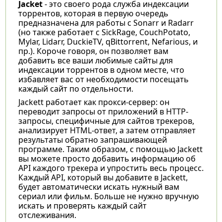
Jacket
- это своего рода служба индексации
торрентов, которая в первую очередь
предназначена для работы с Sonarr и Radarr
(но также работает с SickRage, CouchPotato,
Mylar, Lidarr, DuckieTV, qBittorrent, Nefarious, и
пр.). Короче говоря, он позволяет вам
добавить все ваши любимые сайты для
индексации торрентов в одном месте, что
избавляет вас от необходимости посещать
каждый сайт по отдельности.
Jackett работает как прокси-сервер: он
переводит запросы от приложений в HTTP-
запросы, специфичные для сайтов трекеров,
анализирует HTML-ответ, а затем отправляет
результаты обратно запрашивающей
программе. Таким образом, с помощью Jackett
вы можете просто добавить информацию об
API каждого трекера и упростить весь процесс.
Каждый API, который вы добавите в Jackett,
будет автоматически искать нужный вам
сериал или фильм. Больше не нужно вручную
искать и проверять каждый сайт
отслеживания.