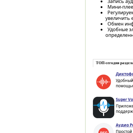
Запись ау
Мини-плее
Регулируем
увеличить 
Обмен инф
Удобные э
определенн
ТОП-сегодня раздел
Диктофо
Удобный 
помощью
Super Vo
Приложе
поддержи
Аудио Р
Простой 