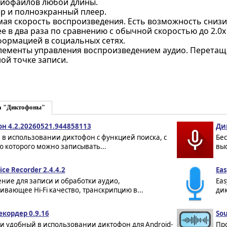
диофайлов любой длины.
р и полноэкранный плеер.
ая скорость воспроизведения. Есть возможность снизи
ее в два раза по сравнению с обычной скоростью до 2.0
ормацией в социальных сетях.
лементы управления воспроизведением аудио. Перетащи
ой точке записи.
а "Диктофоны"
н 4.2.20260521.944858113
Ди
в использовании диктофон с функцией поиска, с
Бе
 которого можно записывать...
выс
ice Recorder 2.4.4.2
Eas
ние для записи и обработки аудио,
Eas
вающее Hi-Fi качество, транскрипцию в...
дик
екордер 0.9.16
Sou
и удобный в использовании диктофон для Android-
Пр