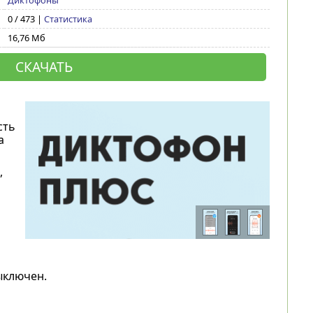
Диктофоны
0 / 473 |
Статистика
16,76 Мб
СКАЧАТЬ
сть
а
,
ыключен.