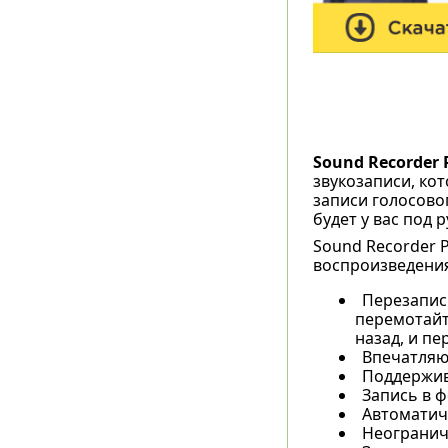
Sound Recorder 
звукозаписи, ко
записи голосовог
будет у вас под р
Sound Recorder 
воспроизведения
Перезапись
перемотайт
назад, и п
Впечатляющ
Поддержив
Запись в 
Автоматич
Неогранич