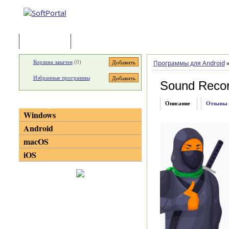
Программы
Статьи
Корзина закачек
(
0
)
Программы для Android
Избранные программы
Sound Recor
Категории
Описание
Отзывы
Windows
Android
macOS
iOS