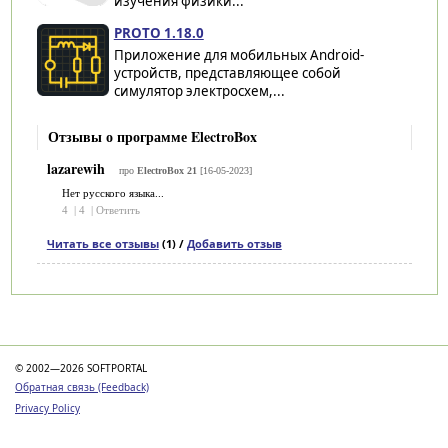
изучения физики...
PROTO 1.18.0
Приложение для мобильных Android-
устройств, представляющее собой
симулятор электросхем,...
Отзывы о программе ElectroBox
lazarewih
про
ElectroBox 21
[16-05-2023]
Нет русского языка...
4
|
4
|
Ответить
Читать все отзывы
(1) /
Добавить отзыв
Категории
© 2002—2026 SOFTPORTAL
Обратная связь (Feedback)
Privacy Policy