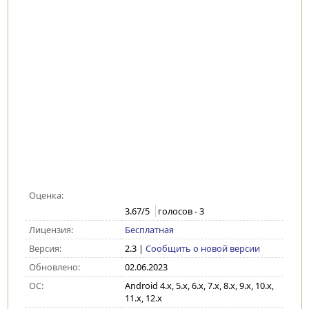
Оценка:
3.67
/5
голосов -
3
Лицензия:
Бесплатная
Версия:
2.3
|
Сообщить о новой версии
Обновлено:
02.06.2023
ОС:
Android 4.x, 5.x, 6.x, 7.x, 8.x, 9.x, 10.x,
11.x, 12.x