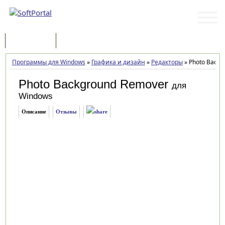
Программы
Статьи
Программы для Windows
»
Графика и дизайн
»
Редакторы
»
Photo Backg
Photo Background Remover
для
Windows
Описание
Отзывы