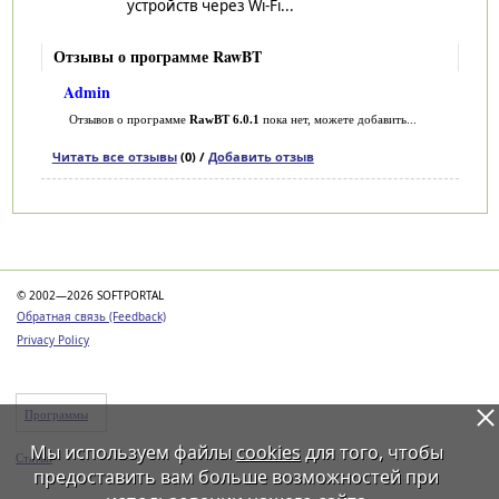
устройств через Wi-Fi...
Отзывы о программе RawBT
Admin
Отзывов о программе
RawBT 6.0.1
пока нет, можете добавить...
Читать все отзывы
(0) /
Добавить отзыв
Категории
© 2002—2026 SOFTPORTAL
Обратная связь (Feedback)
Privacy Policy
Программы
Мы используем файлы
cookies
для того, чтобы
Статьи
предоставить вам больше возможностей при