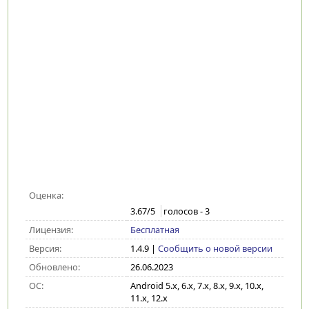
Оценка:
3.67
/5
голосов -
3
Лицензия:
Бесплатная
Версия:
1.4.9
|
Сообщить о новой версии
Обновлено:
26.06.2023
ОС:
Android 5.x, 6.x, 7.x, 8.x, 9.x, 10.x,
11.x, 12.x