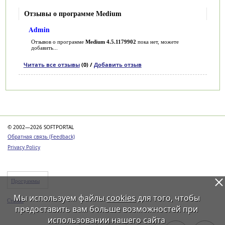
Отзывы о программе Medium
Admin
Отзывов о программе
Medium 4.5.1179902
пока нет, можете
добавить...
Читать все отзывы
(0) /
Добавить отзыв
Категории
© 2002—2026 SOFTPORTAL
Обратная связь (Feedback)
Privacy Policy
Программы
Мы используем файлы
cookies
для того, чтобы
Статьи
предоставить вам больше возможностей при
использовании нашего сайта