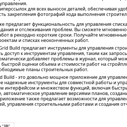
управления.
гиперссылок для всех выносок деталей, обеспечивая уд
ть закрепления фотографий хода выполнения строител
е предлагает функциональность для управления списк
дания и отслеживания проблем. Вы сможете мгновенно
бот в рекордно короткие сроки. Получайте мгновенные
оектам и списках неоконченных работ.
nGrid Build предлагает инструменты для управления стр
ь доступ к инструментам управления, таким как запро
матически добавляет проблемы в журнал, который можн
 быстрой оценки объема и стоимости работ на стройп
обходимые планы строительных работ.
id Build - это довольно мощное приложение для управл
 надежные инструменты для совместной работы и упр
м интерфейсом и множеством функций, включая быстры
 автоматическое управление версиями планов, создани
Приложение также предлагает возможности для управле
ей, управления строительными работами и создания от
а "3D"