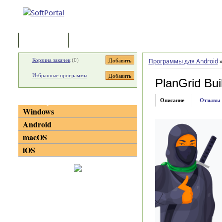
Программы
Статьи
Корзина закачек
(
0
)
Программы для Android
Избранные программы
PlanGrid Bui
Категории
Описание
Отзывы
Windows
Android
macOS
iOS