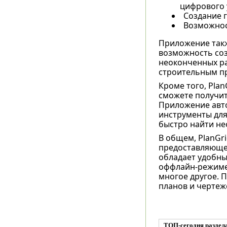
цифрового 
Создание 
Возможнос
Приложение такж
возможность соз
неоконченных ра
строительным пр
Кроме того, Pla
сможете получит
Приложение авто
инструменты для
быстро найти не
В общем, PlanGr
предоставляющее
обладает удобны
оффлайн-режиме,
многое другое. 
планов и чертеж
ТОП-сегодня раздел