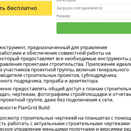
Категория:
Загрузок (сегодня/всего):
Размер:
инструмент, предназначенный для управления
аботами и обеспечения совместной работы на
который предоставляет все необходимые инструменты 
равления проектами строительства. Приложение идеал
ех участников проектной группы, включая генерального
оводителя строительных проектов, субподрядчика,
ного подрядчика, прораба и архитектора.
енно предоставлять общий доступ к планам строитель
задач, чертежам, фотографиям стройплощадки и отчета
проектной группе, даже без подключения к сети.
ности PlanGrid Build:
росмотр строительных чертежей на планшетах с помощ
ть работать с актуальными строительными чертежами 
еское управление меньшими полотнами и версиями реда