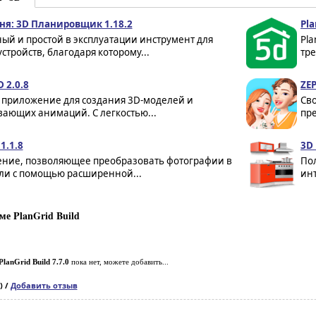
ня: 3D Планировщик 1.18.2
Pla
ый и простой в эксплуатации инструмент для
Pla
устройств, благодаря которому...
тр
 2.0.8
ZEP
приложение для создания 3D-моделей и
Сво
вающих анимаций. С легкостью...
пр
1.1.8
3D
ние, позволяющее преобразовать фотографии в
По
ли с помощью расширенной...
инт
е PlanGrid Build
PlanGrid Build 7.7.0
пока нет, можете добавить...
) /
Добавить отзыв