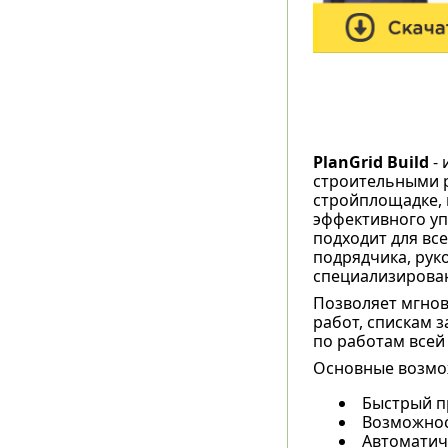
PlanGrid Build
- 
строительными р
стройплощадке, 
эффективного уп
подходит для вс
подрядчика, рук
специализирован
Позволяет мгнов
работ, спискам 
по работам всей 
Основные возмож
Быстрый п
Возможнос
Автоматич