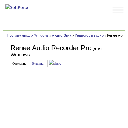
Программы
Статьи
Программы для Windows
»
Аудио, Звук
»
Редакторы аудио
»
Renee Audio 
Renee Audio Recorder Pro
для
Windows
Описание
Отзывы