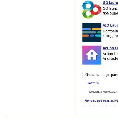
GO launc
GO launc
помощью 
AIO Laun
Настраи
стандарт
Action L
Action L
Android-
Отзывы о программ
Admin
Отзывов о программе
Читать все отзывы
(0