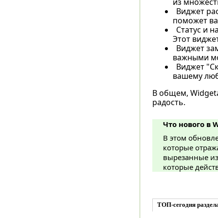
из множеств
Виджет рас
поможет вам
Статус и н
Этот виджет
Виджет зам
важными мо
Виджет "Ск
вашему люб
В общем, Widget
радость.
Что нового в W
В этом обновл
которые отража
вырезанные из
которые дейст
ТОП-сегодня раздел