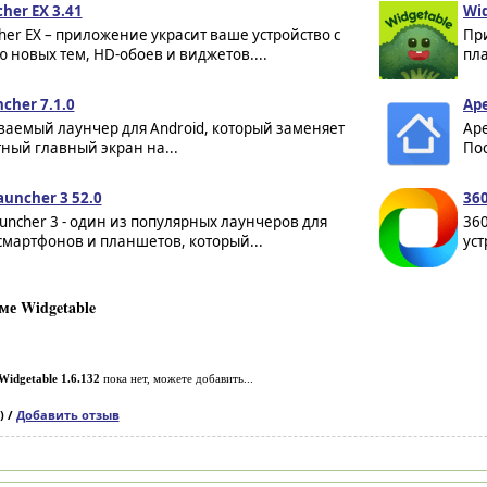
her EX 3.41
Wid
her EX – приложение украсит ваше устройство с
Пр
новых тем, HD-обоев и виджетов....
пла
cher 7.1.0
Ape
ваемый лаунчер для Android, который заменяет
Ape
ный главный экран на...
Пос
auncher 3 52.0
360
auncher 3 - один из популярных лаунчеров для
360
смартфонов и планшетов, который...
уст
е Widgetable
Widgetable 1.6.132
пока нет, можете добавить...
) /
Добавить отзыв