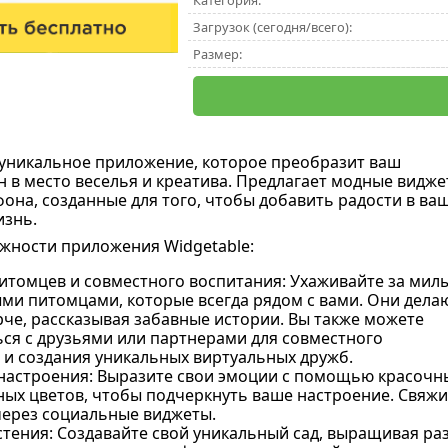
Категория:
Загрузок (сегодня/всего):
Размер:
 уникальное приложение, которое преобразит ваш
 в место веселья и креатива. Предлагает модные видж
фона, созданные для того, чтобы добавить радости в ва
изнь.
жности приложения Widgetable:
итомцев и совместного воспитания: Ухаживайте за мил
ми питомцами, которые всегда рядом с вами. Они дела
рче, рассказывая забавные истории. Вы также можете
ся с друзьями или партнерами для совместного
 и создания уникальных виртуальных дружб.
настроения: Выразите свои эмоции с помощью красочны
ных цветов, чтобы подчеркнуть ваше настроение. Свяжи
ерез социальные виджеты.
стения: Создавайте свой уникальный сад, выращивая ра