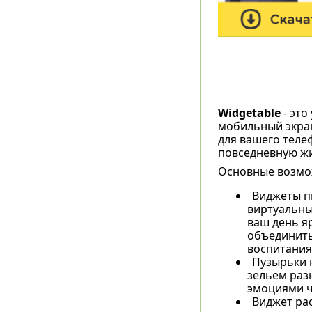
Widgetable
- это
мобильный экран
для вашего теле
повседневную ж
Основные возмо
Виджеты п
виртуальны
ваш день я
объединить
воспитания
Пузырьки 
зельем раз
эмоциями ч
Виджет ра