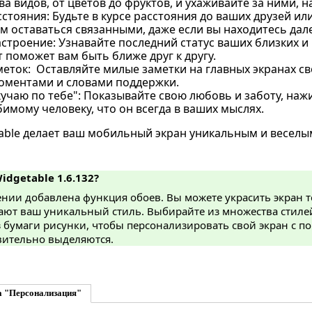
а видов, от цветов до фруктов, и ухаживайте за ними, на
стояния: Будьте в курсе расстояния до ваших друзей ил
 оставаться связанными, даже если вы находитесь далек
астроение: Узнавайте последний статус ваших близких и
 поможет вам быть ближе друг к другу.
еток: Оставляйте милые заметки на главных экранах св
ментами и словами поддержки.
учаю по тебе": Показывайте свою любовь и заботу, нажи
имому человеку, что он всегда в ваших мыслях.
able делает ваш мобильный экран уникальным и веселы
idgetable 1.6.132?
ении добавлена функция обоев. Вы можете украсить экран
ют ваш уникальный стиль. Выбирайте из множества стилей,
 бумаги рисунки, чтобы персонализировать свой экран с 
вительно выделяются.
а "Персонализация"