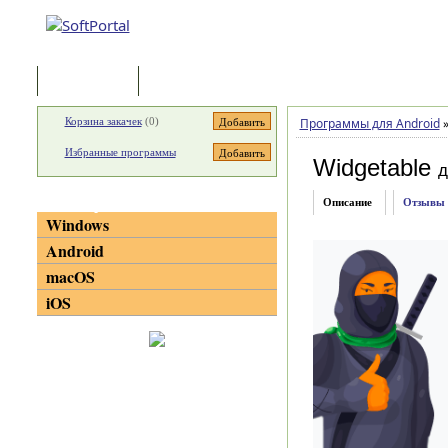
Программы
Статьи
Корзина закачек
(
0
)
Программы для Android
Избранные программы
Widgetable
д
Категории
Описание
Отзывы
Windows
Android
macOS
iOS