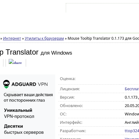
Войти на аккаунт
Зарегистрироваться
»
Интернет
»
Утилиты к браузерам
»
Mouse Tooltip Translator 0.1.173 для G
p Translator
для Windows
Оценка:
Лицензия:
Беспла
Версия:
0.1.173
Обновлено:
20.05.2
ОС:
Windows 
Интерфейс:
Англий
Разработчик:
ttop32