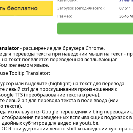
Категория:
Утилит
Загрузок (сегодня/всего):
0 / 611 
Размер:
36,46 
anslator
- расширение для браузера Chrome,
 для перевода текста при наведении мыши на текст - пр
на текст появляется переведенная всплывающая
бом желаемом языке.
e Tooltip Translator:
урсор или выделите (highlight) на текст для перевода.
те левый ctrl для прослушивания произношения с
ogle TTS (преобразование текста в речь).
е левый alt для перевода текста в поле ввода (или
 текста).
да используются Google переводчик и bing переводчик.
 отображения переведенных всплывающих подсказок в ф
двойных субтитров для видео на youtube.
OCR при удержании левого shift и наведении курсора н