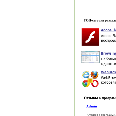
ТОП-сегодня раздел
Adobe Fl
Adobe Fl
воспроиз
Browsing
Небольша
к данным
WebBrow
WebBrows
которая 
Отзывы о программе
Admin
Отзывов о программе