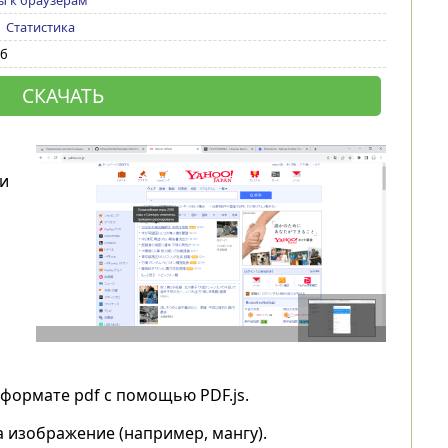
ы к браузерам
|
Статистика
Мб
СКАЧАТЬ
и
ормате pdf с помощью PDF.js.
а изображение (например, мангу).