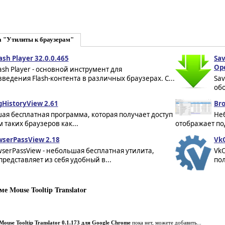
а "Утилиты к браузерам"
ash Player 32.0.0.465
Sa
Op
ash Player - основной инструмент для
ведения Flash-контента в различных браузерах. С...
Sa
обо
HistoryView 2.61
Br
я бесплатная программа, которая получает доступ
Неб
 таких браузеров как...
отображает по
serPassView 2.18
VkO
erPassView - небольшая бесплатная утилита,
VkO
представляет из себя удобный в...
пол
 Mouse Tooltip Translator
Mouse Tooltip Translator 0.1.173 для Google Chrome
пока нет, можете добавить...