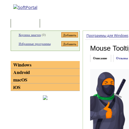
Программы
Статьи
Корзина закачек
(
0
)
Программы для Windows
Избранные программы
Mouse Toolti
Категории
Описание
Отзывы
Windows
Android
macOS
iOS