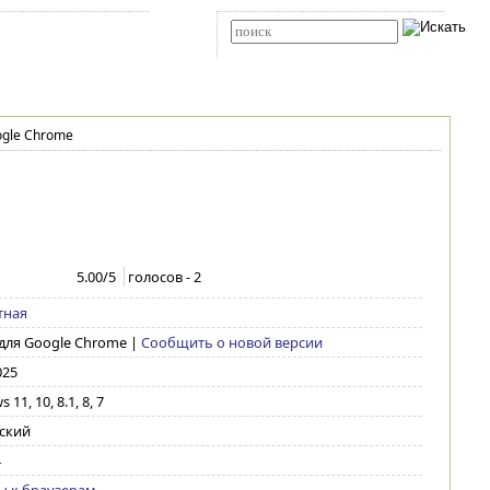
Карта сайта
RSS
Расширенный поиск
oogle Chrome
5.00
/5
голосов -
2
тная
 для Google Chrome
|
Сообщить о новой версии
025
11, 10, 8.1, 8, 7
ский
4