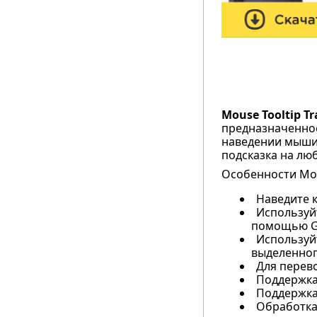
Mouse Tooltip Tr
предназначенное
наведении мыши 
подсказка на лю
Особенности Mous
Наведите к
Используй
помощью Go
Используйт
выделенного
Для перево
Поддержка
Поддержка 
Обработка 