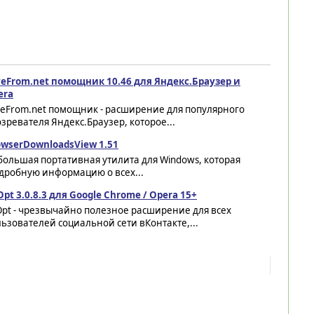
veFrom.net помощник 10.46 для Яндекс.Браузер и
era
veFrom.net помощник - расширение для популярного
зревателя Яндекс.Браузер, которое...
owserDownloadsView 1.51
ольшая портативная утилита для Windows, которая
дробную информацию о всех...
pt 3.0.8.3 для Google Chrome / Opera 15+
pt - чрезвычайно полезное расширение для всех
ьзователей социальной сети вКонтакте,...