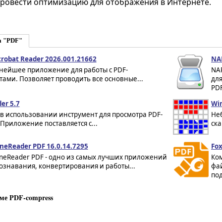
ровести оптимизацию для отображения в Интернете.
а "PDF"
robat Reader 2026.001.21662
NAP
нейшее приложение для работы с PDF-
NAP
ами. Позволяет проводить все основные...
для
PDF
er 5.7
Wi
в использовании инструмент для просмотра PDF-
Не
Приложение поставляется с...
ск
neReader PDF 16.0.14.7295
Fox
ineReader PDF - одно из самых лучших приложений
Ком
ознавания, конвертирования и работы...
фа
под
ме PDF-compress