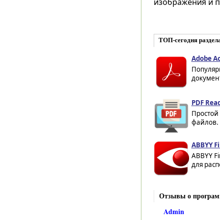
изображения и п
ТОП-сегодня раздел
Adobe Ac
Популяр
документ
PDF Read
Простой 
файлов. 
ABBYY Fi
ABBYY F
для расп
Отзывы о програм
Admin