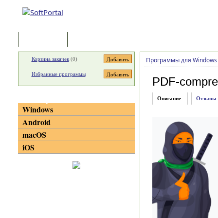
Программы
Статьи
Корзина закачек
(
0
)
Программы для Windows
Избранные программы
PDF-compre
Категории
Описание
Отзывы
Windows
Android
macOS
iOS