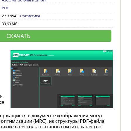
ASCOMP Software GmbH
PDF
2 / 3 954 |
Статистика
33,69 Мб
СКАЧАТЬ
F-
ся
держащиеся в документе изображения могут
оптимизации (MRC), из структуры PDF-файла
акже в несколько этапов снизить качество