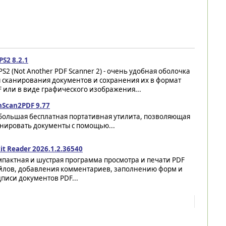
S2 8.2.1
S2 (Not Another PDF Scanner 2) - очень удобная оболочка
 сканирования документов и сохранения их в формат
 или в виде графического изображения...
nScan2PDF 9.77
большая бесплатная портативная утилита, позволяющая
анировать документы с помощью...
it Reader 2026.1.2.36540
пактная и шустрая программа просмотра и печати PDF
йлов, добавления комментариев, заполнению форм и
писи документов PDF...