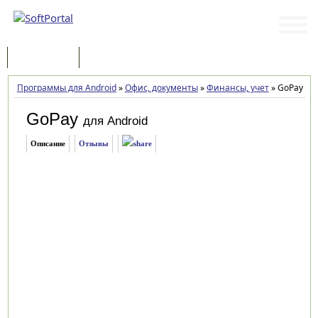
Программы
Статьи
Программы для Android
»
Офис, документы
»
Финансы, учет
»
GoPay 1.1
GoPay
для Android
Описание
Отзывы