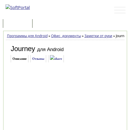
Программы
Статьи
Программы для Android
»
Офис, документы
»
Заметки от руки
»
Journey 5
Journey
для Android
Описание
Отзывы