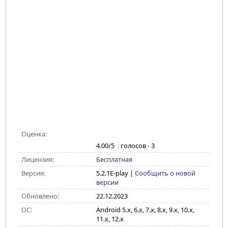
Оценка:
4.00
/5
голосов -
3
Лицензия:
Бесплатная
Версия:
5.2.1E-play
|
Сообщить о новой
версии
Обновлено:
22.12.2023
ОС:
Android 5.x, 6.x, 7.x, 8.x, 9.x, 10.x,
11.x, 12.x