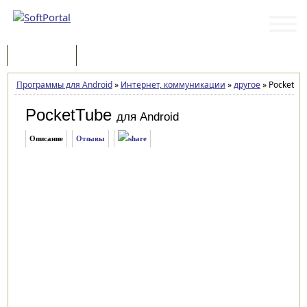
Программы
Статьи
Программы для Android
»
Интернет, коммуникации
»
другое
»
PocketTub
PocketTube
для Android
Описание
Отзывы