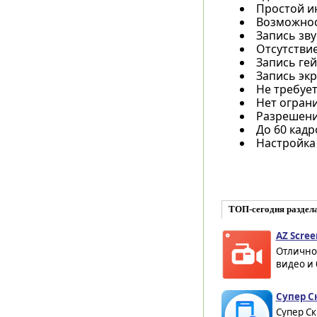
Простой и
Возможнос
Запись зву
Отсутствие
Запись ге
Запись экр
Не требует
Нет огран
Разрешение
До 60 кадр
Настройка 
ТОП-сегодня раздел
AZ Scree
Отлично
видео и 
Супер С
Супер С