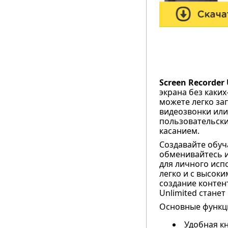
Screen Recorder
экрана без каки
можете легко зап
видеозвонки или
пользовательски
касанием.
Создавайте обу
обменивайтесь 
для личного исп
легко и с высоки
создание контен
Unlimited стан
Основные функци
Удобная кн