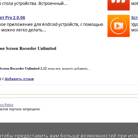
 стола устройства. Встроенный...
моб
т Pro 2.0.06
Scr
ое приложение для Android-устройств, с помощью
Уд
 можно легко делать...
мож
е Screen Recorder Unlimited
Screen Recorder Unlimited 2.22
пока нет, можете добавить...
) /
Добавить отзыв
acy Policy
иалов портала запрещено.
 чтобы предоставить вам больше возможностей при исп