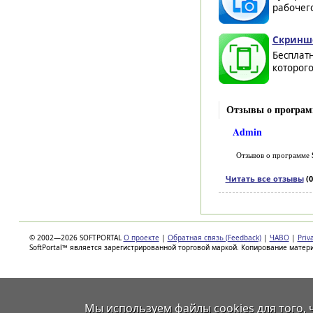
рабочего
Скриншо
Бесплатн
которого
Отзывы о программ
Admin
Отзывов о программе
Читать все отзывы
(0
© 2002—2026 SOFTPORTAL
О проекте
|
Обратная связь (Feedback)
|
ЧАВО
|
Priv
SoftPortal™ является зарегистрированной торговой маркой. Копирование матер
Мы используем файлы
cookies
для того,