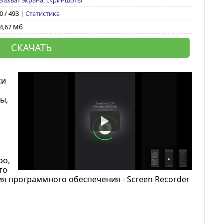
Захват экрана, скриншоты
0 / 493 |
Статистика
4,67 Мб
СКАЧАТЬ
си
ы,
ро,
то
я программного обеспечения - Screen Recorder