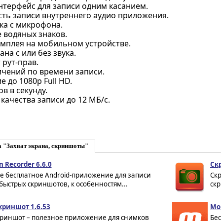
нтерфейс для записи одним касанием.
ть записи внутреннего аудио приложения.
ка с микрофона.
 водяных знаков.
ймплея на мобильном устройстве.
ана с или без звука.
 рут-прав.
ичений по времени записи.
 до 1080p Full HD.
ов в секунду.
качества записи до 12 МБ/с.
а "Захват экрана, скриншоты"
n Recorder 6.6.0
Ск
е бесплатное Android-приложение для записи
Скр
быстрых скриншотов, к особенностям...
скр
криншот 1.6.53
Mob
криншот – полезное приложение для снимков
Бес