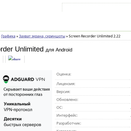
Войти на аккаунт
Зарегистрироваться
»
Графика
»
Захват экрана, скриншоты
»
Screen Recorder Unlimited 2.22
rder Unlimited
для Android
Оценка:
Лицензия:
Версия:
Обновлено:
ОС:
Интерфейс:
Разработчик: