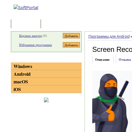
Программы
Статьи
Корзина закачек
(
0
)
Программы для Android
Избранные программы
Screen Reco
Категории
Описание
Отзывы
Windows
Android
macOS
iOS