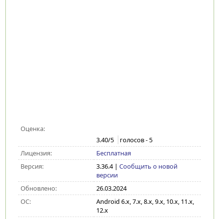
Оценка:
3.40
/5
голосов -
5
Лицензия:
Бесплатная
Версия:
3.36.4
|
Сообщить о новой
версии
Обновлено:
26.03.2024
ОС:
Android 6.x, 7.x, 8.x, 9.x, 10.x, 11.x,
12.x