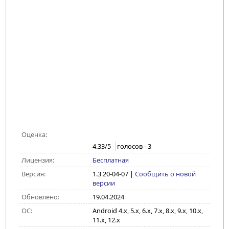
Оценка:
4.33
/5
голосов -
3
Лицензия:
Бесплатная
Версия:
1.3 20-04-07
|
Сообщить о новой
версии
Обновлено:
19.04.2024
ОС:
Android 4.x, 5.x, 6.x, 7.x, 8.x, 9.x, 10.x,
11.x, 12.x