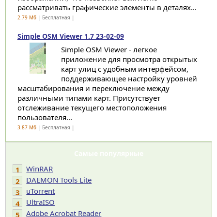
рассматривать графические элементы в деталях...
2.79 Мб
| Бесплатная |
Simple OSM Viewer 1.7 23-02-09
Simple OSM Viewer - легкое
приложение для просмотра открытых
карт улиц с удобным интерфейсом,
поддерживающее настройку уровней
масштабирования и переключение между
различными типами карт. Присутствует
отслеживание текущего местоположения
пользователя...
3.87 Мб
| Бесплатная |
Самые популярные
WinRAR
1
DAEMON Tools Lite
2
uTorrent
3
UltraISO
4
Adobe Acrobat Reader
5