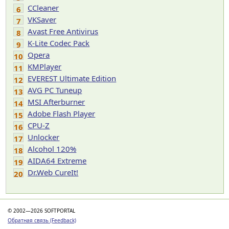
CCleaner
6
VKSaver
7
Avast Free Antivirus
8
K-Lite Codec Pack
9
Opera
10
KMPlayer
11
EVEREST Ultimate Edition
12
AVG PC Tuneup
13
MSI Afterburner
14
Adobe Flash Player
15
CPU-Z
16
Unlocker
17
Alcohol 120%
18
AIDA64 Extreme
19
Dr.Web CureIt!
20
© 2002—2026 SOFTPORTAL
Обратная связь (Feedback)