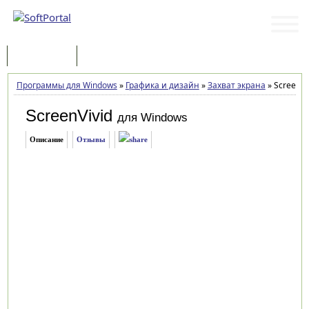
Программы
Статьи
Программы для Windows
»
Графика и дизайн
»
Захват экрана
»
ScreenViv
ScreenVivid
для Windows
Описание
Отзывы