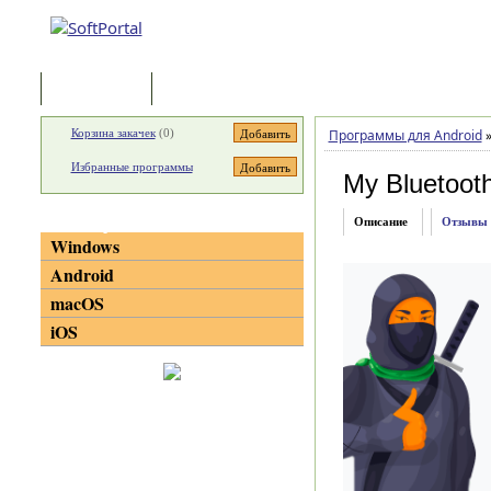
Программы
Статьи
Корзина закачек
(
0
)
Программы для Android
Избранные программы
My Bluetooth
Категории
Описание
Отзывы
Windows
Android
macOS
iOS