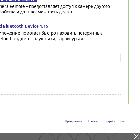
era Remote – предоставляет доступ к камере другого
ройства и дает возможность делать...
d Bluetooth Device 1.15
иложение помогает быстро находить потерянные
etooth-гаджеты: наушники, гарнитуры и...
Программы
Статьи
Разработчику