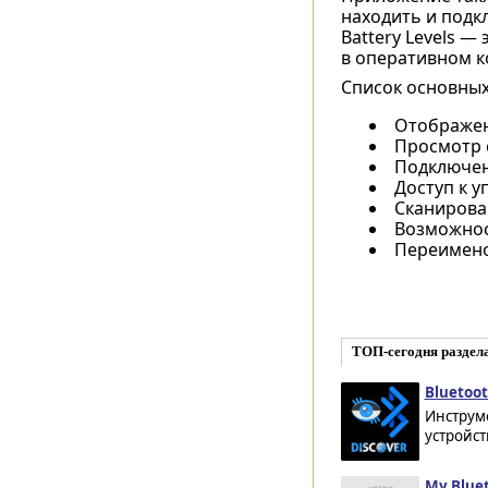
находить и подк
Battery Levels —
в оперативном к
Список основных
Отображен
Просмотр с
Подключен
Доступ к 
Сканирова
Возможнос
Переимено
ТОП-сегодня раздела
Bluetoot
Инструме
устройст
My Bluet