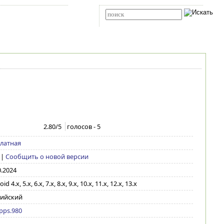
Карта сайта
RSS
Расширенный поиск
2.80
/5
голосов -
5
латная
|
Сообщить о новой версии
0.2024
id 4.x, 5.x, 6.x, 7.x, 8.x, 9.x, 10.x, 11.x, 12.x, 13.x
лийский
ps.980