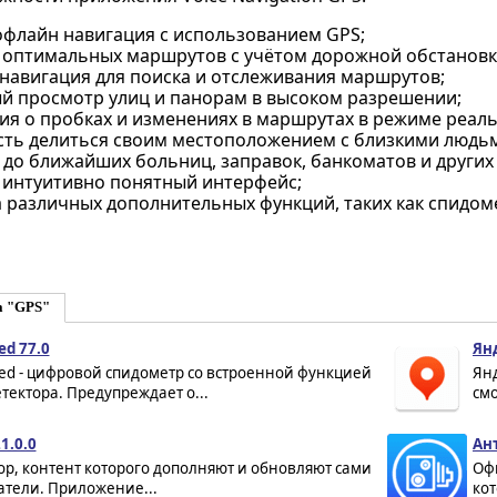
офлайн навигация с использованием GPS;
 оптимальных маршрутов с учётом дорожной обстановк
 навигация для поиска и отслеживания маршрутов;
й просмотр улиц и панорам в высоком разрешении;
я о пробках и изменениях в маршрутах в режиме реаль
ть делиться своим местоположением с близкими людь
до ближайших больниц, заправок, банкоматов и других
 интуитивно понятный интерфейс;
 различных дополнительных функций, таких как спидоме
а "GPS"
ed 77.0
Ян
ed - цифровой спидометр со встроенной функцией
Ян
тектора. Предупреждает о...
смо
1.0.0
Ан
р, контент которого дополняют и обновляют сами
Оф
атели. Приложение...
ко