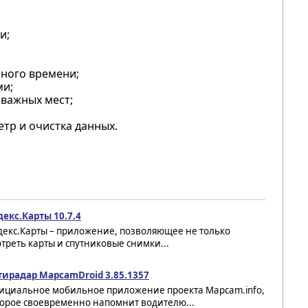
и;
ного времени;
ми;
 важных мест;
тр и очистка данных.
декс.Карты 10.7.4
декс.Карты – приложение, позволяющее не только
треть карты и спутниковые снимки...
тирадар MapcamDroid 3.85.1357
ициальное мобильное приложение проекта Mapcam.info,
торое своевременно напомнит водителю...