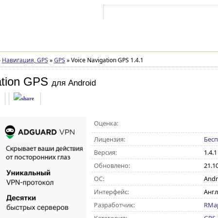
Войти на аккаунт
Зарегистрироваться
»
Навигация, GPS
»
GPS
»
Voice Navigation GPS 1.4.1
ation GPS
для Android
Оценка:
Лицензия:
Бесп
Версия:
1.4.1
Обновлено:
21.1
ОС:
Andro
Интерфейс:
Анг
Разработчик:
RMap