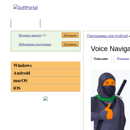
Программы
Статьи
Корзина закачек
(
0
)
Программы для Android
Избранные программы
Voice Navig
Категории
Описание
Отзывы
Windows
Android
macOS
iOS