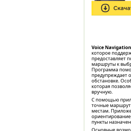
Voice Navigatio
которое поддерж
предоставляет п
маршруты к выбр
Программа помо
предупреждает о
обстановке. Осо
которая позволя
вручную.
С помощью прило
точные маршруты
местам. Приложе
ориентирование 
пункты назначен
Основные возмож