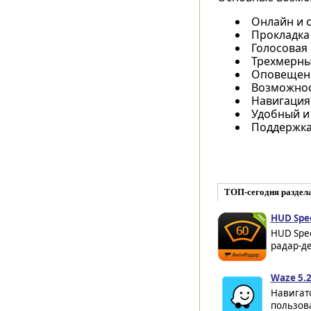
Онлайн и 
Прокладка
Голосовая
Трехмерны
Оповещени
Возможнос
Навигация 
Удобный и
Поддержка
ТОП-сегодня раздел
HUD Spe
HUD Spe
радар-де
Waze 5.2
Навигато
пользов