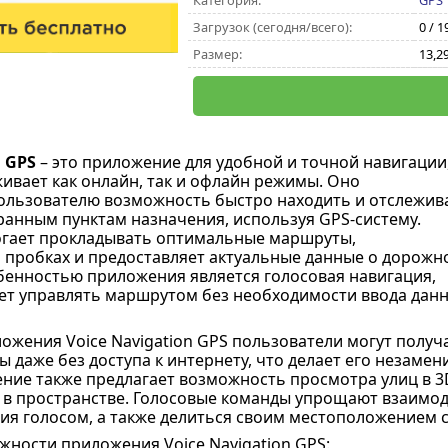
Категория:
GPS
Загрузок (сегодня/всего):
0 / 1
Размер:
13,2
n GPS
– это приложение для удобной и точной навигации
ивает как онлайн, так и офлайн режимы. Оно
ользователю возможность быстро находить и отслежив
анным пунктам назначения, используя GPS-систему.
гает прокладывать оптимальные маршруты,
 пробках и предоставляет актуальные данные о дорожн
бенностью приложения является голосовая навигация,
ет управлять маршрутом без необходимости ввода дан
жения Voice Navigation GPS пользователи могут получ
 даже без доступа к интернету, что делает его незам
ние также предлагает возможность просмотра улиц в 3
в пространстве. Голосовые команды упрощают взаимод
ия голосом, а также делиться своим местоположением с
ности приложения Voice Navigation GPS: