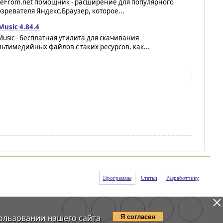
veFrom.net помощник - расширение для популярного
зревателя Яндекс.Браузер, которое...
usic 4.84.4
usic - бесплатная утилита для скачивания
ьтимедийных файлов с таких ресурсов, как...
Программы
Статьи
Разработчику
ользовании нашего сайта