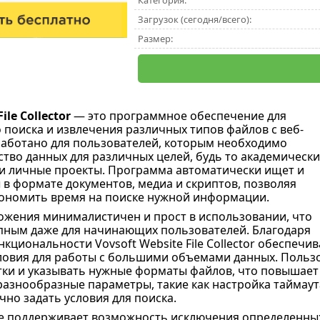
Категория:
Загрузок (сегодня/всего):
Размер:
ile Collector
— это программное обеспечение для
 поиска и извлечения различных типов файлов с веб-
работано для пользователей, которым необходимо
тво данных для различных целей, будь то академически
и личные проекты. Программа автоматически ищет и
 в формате документов, медиа и скриптов, позволяя
ономить время на поиске нужной информации.
жения минималистичен и прост в использовании, что
упным даже для начинающих пользователей. Благодаря
циональности Vovsoft Website File Collector обеспечив
овия для работы с большими объемами данных. Пользо
ки и указывать нужные форматы файлов, что повышает 
азнообразные параметры, такие как настройка таймаута
но задать условия для поиска.
 поддерживает возможность исключения определенных 