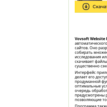
Vovsoft Website F
автоматического
сайтов. Оно раз
собирать множес
исследования ил
скачивает файлы
существенно сэк
Интерфейс прило
делает его дост
продуманной функ
оптимальные усл
очередь обработ
предусмотрены р
позволяющие точ
Программа также