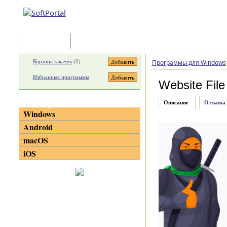
Программы
Статьи
Корзина закачек
(
0
)
Программы для Windows
Избранные программы
Website File
Категории
Описание
Отзывы
Windows
Android
macOS
iOS