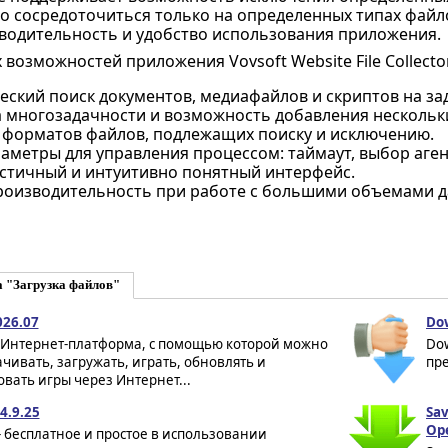
о сосредоточиться только на определенных типах фай
одительность и удобство использования приложения.
возможностей приложения Vovsoft Website File Collecto
ский поиск документов, медиафайлов и скриптов на зад
 многозадачности и возможность добавления нескольки
 форматов файлов, подлежащих поиску и исключению.
аметры для управления процессом: таймаут, выбор аге
тичный и интуитивно понятный интерфейс.
роизводительность при работе с большими объемами д
а "Загрузка файлов"
026.07
Do
 Интернет-платформа, с помощью которой можно
Dow
ачивать, загружать, играть, обновлять и
пре
вать игры через Интернет...
4.9.25
Sa
Op
- бесплатное и простое в использовании