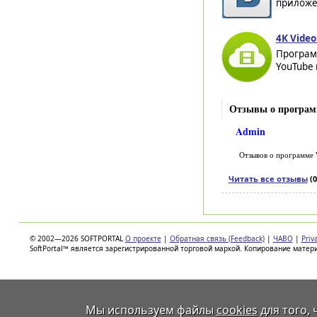
приложен
4K Video
Программ
YouTube 
Отзывы о программе
Admin
Отзывов о программе
Читать все отзывы
(0
© 2002—2026 SOFTPORTAL
О проекте
|
Обратная связь (Feedback)
|
ЧАВО
|
Priv
SoftPortal™ является зарегистрированной торговой маркой. Копирование матер
Мы используем файлы
cookies
для того,