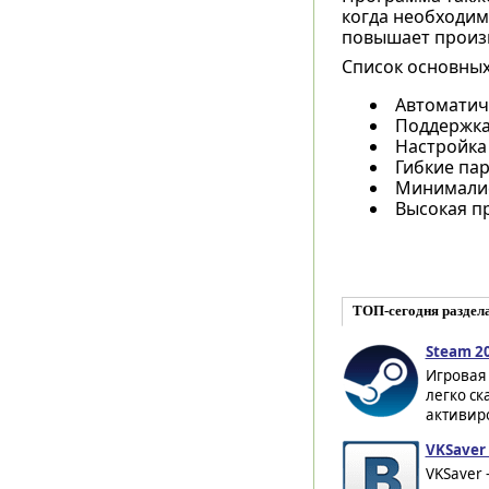
когда необходим
повышает произв
Список основных 
Автоматиче
Поддержка
Настройка
Гибкие пар
Минималис
Высокая п
ТОП-сегодня раздел
Steam 2
Игровая
легко ск
активиро
VKSaver 
VKSaver 