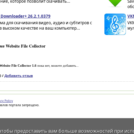
ие, которое позволит скачивать...
Sa
обо
 Downloader+ 26.2.1.0379
VKM
а для скачивания видео, аудио и субтитров с
VKM
в высоком качестве на ваш компьютер...
мул
 Website File Collector
Website File Collector 1.6
пока нет, можете добавить...
) /
Добавить отзыв
acy Policy
иалов портала запрещено.
 чтобы предоставить вам больше возможностей при исп