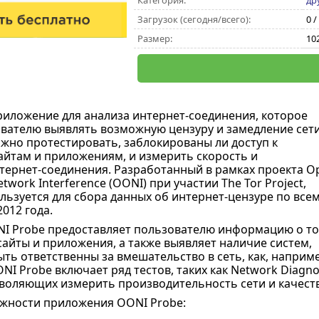
Категория:
др
Загрузок (сегодня/всего):
0 /
Размер:
10
иложение для анализа интернет-соединения, которое
вателю выявлять возможную цензуру и замедление сети
но протестировать, заблокированы ли доступ к
йтам и приложениям, и измерить скорость и
тернет-соединения. Разработанный в рамках проекта O
twork Interference (OONI) при участии The Tor Project,
льзуется для сбора данных об интернет-цензуре по все
2012 года.
I Probe предоставляет пользователю информацию о то
сайты и приложения, а также выявляет наличие систем,
ыть ответственны за вмешательство в сеть, как, наприм
ONI Probe включает ряд тестов, таких как Network Diagnos
зволяющих измерить производительность сети и качеств
жности приложения OONI Probe: