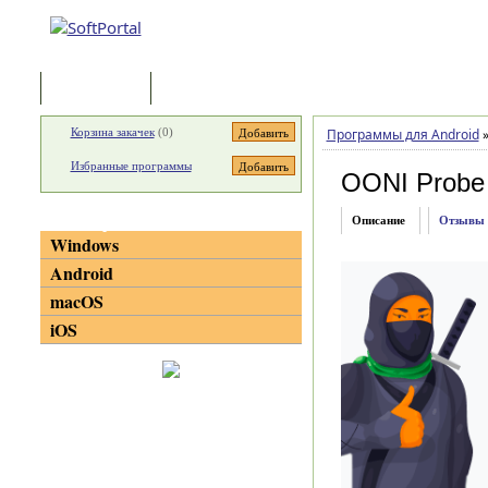
Программы
Статьи
Корзина закачек
(
0
)
Программы для Android
Избранные программы
OONI Probe
Категории
Описание
Отзывы
Windows
Android
macOS
iOS