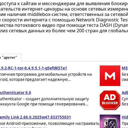
доступа к сайтам и мессенджерам для выявления блокир
зательств интернет-цензуры на основе сетевых измерен
е наличия middlebox-систем, ответственных за сетевой
скорости интернета с помощью Network Diagnostic Test
ества потокового видео при помощи теста DASH (Dynamic
лиз сетевых данных из более чем 200 стран для глобал
а "другое"
.9.2-RC-1-tor-0.4.9.5.1-1-g5efd657a1
ME
отличная программа для мобильных устройств на
Без
roid, которая предлагает надежную...
см
uthenticator 6.0
Adb
uthenticator – создает дополнительную защиту
Су
аккаунта Google при помощи генерирования...
без
amily Link 2.66.0.2025w47.833755031
Hid
ное Android-приложение, позволяющее настраивать
Пр