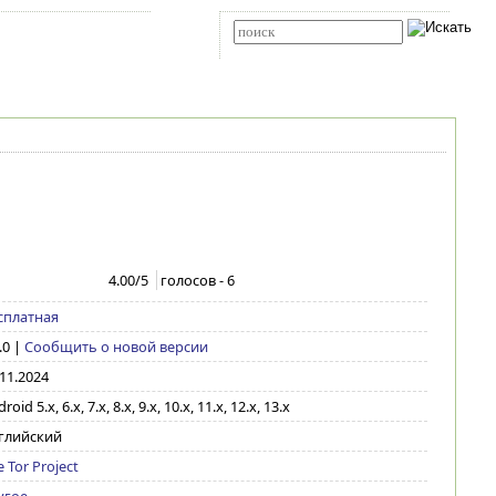
Карта сайта
RSS
Расширенный поиск
4.00
/5
голосов -
6
сплатная
.0
|
Сообщить о новой версии
.11.2024
roid 5.x, 6.x, 7.x, 8.x, 9.x, 10.x, 11.x, 12.x, 13.x
глийский
 Tor Project