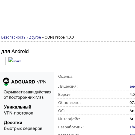
Войти на аккаунт
Зарегистрироваться
»
Безопасность
»
другое
»
OONI Probe 4.0.0
для Android
Оценка:
Лицензия:
Бе
Версия:
4.0
Обновлено:
07
ОС:
And
Интерфейс:
Ан
Разработчик:
The