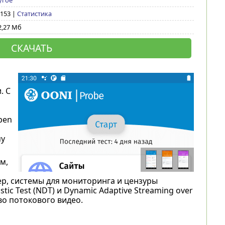
угое
 153 |
Статистика
2,27 Мб
СКАЧАТЬ
. С
pen
му
м,
ер, системы для мониторинга и цензуры
tic Test (NDT) и Dynamic Adaptive Streaming over
о потокового видео.