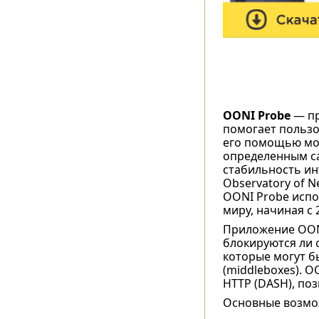
OONI Probe
— пр
помогает пользо
его помощью мож
определенным са
стабильность ин
Observatory of Ne
OONI Probe испо
миру, начиная с 
Приложение OON
блокируются ли 
которые могут б
(middleboxes). O
HTTP (DASH), по
Основные возмо