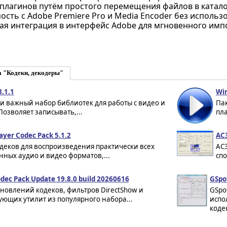
 плагинов путём простого перемещения файлов в катало
сть с Adobe Premiere Pro и Media Encoder без использ
ая интеграция в интерфейс Adobe для мгновенного импо
 "Кодеки, декодеры"
.1.1
Win
и важный набор библиотек для работы с видео и
Пак
Позволяет записывать,...
пла
ayer Codec Pack 5.1.2
AC3
деков для воспроизведения практически всех
AC3
ных аудио и видео форматов,...
спо
odec Pack Update 19.8.0 build 20260616
GSpo
новлений кодеков, фильтров DirectShow и
GSpo
ующих утилит из популярного набора...
испо
коде