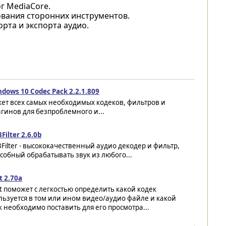
г MediaCore.
ования сторонних инструментов.
рта и экспорта аудио.
dows 10 Codec Pack 2.2.1.809
ет всех самых необходимых кодеков, фильтров и
гинов для безпроблемного и...
Filter 2.6.0b
Filter - высококачественный аудио декодер и фильтр,
собный обрабатывать звук из любого...
t 2.70a
t поможет с легкостью определить какой кодек
льзуется в том или ином видео/аудио файле и какой
к необходимо поставить для его просмотра...