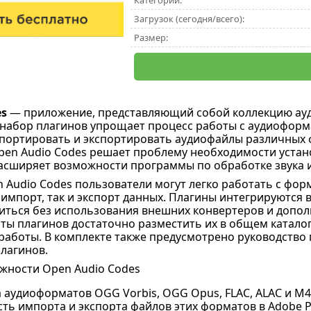
Категории:
Загрузок (сегодня/всего):
Размер:
es
— приложение, представляющий собой коллекцию ауди
 набор плагинов упрощает процесс работы с аудиоформ
ортировать и экспортировать аудиофайлы различных ф
Open Audio Codes решает проблему необходимости уста
асширяет возможности программы по обработке звука 
Audio Codes пользователи могут легко работать с форм
импорт, так и экспорт данных. Плагины интегрируются в 
иться без использования внешних конвертеров и допо
ты плагинов достаточно разместить их в общем каталоге
работы. В комплекте также предусмотрено руководство 
лагинов.
жности Open Audio Codes
 аудиоформатов OGG Vorbis, OGG Opus, FLAC, ALAC и M4
ь импорта и экспорта файлов этих форматов в Adobe Pr