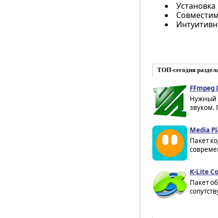
Установка
Совместимо
Интуитивн
ТОП-сегодня раздела
FFmpeg 8
Нужный 
звуком. 
Media Pl
Пакет ко
современ
K-Lite C
Пакет об
сопутств