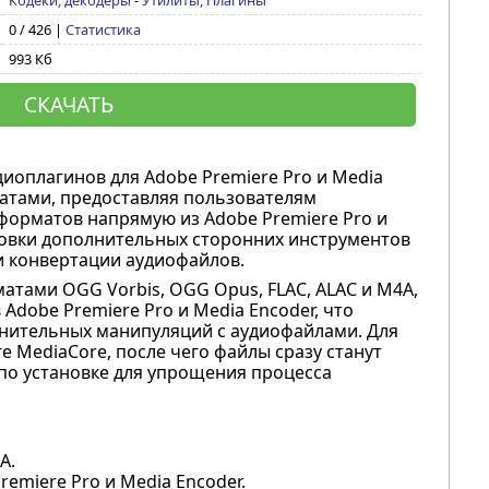
Кодеки, декодеры
-
Утилиты, Плагины
0 / 426 |
Статистика
993 Кб
СКАЧАТЬ
оплагинов для Adobe Premiere Pro и Media
атами, предоставляя пользователям
орматов напрямую из Adobe Premiere Pro и
новки дополнительных сторонних инструментов
и конвертации аудиофайлов.
атами OGG Vorbis, OGG Opus, FLAC, ALAC и M4A,
Adobe Premiere Pro и Media Encoder, что
лнительных манипуляций с аудиофайлами. Для
 MediaCore, после чего файлы сразу станут
по установке для упрощения процесса
A.
emiere Pro и Media Encoder.