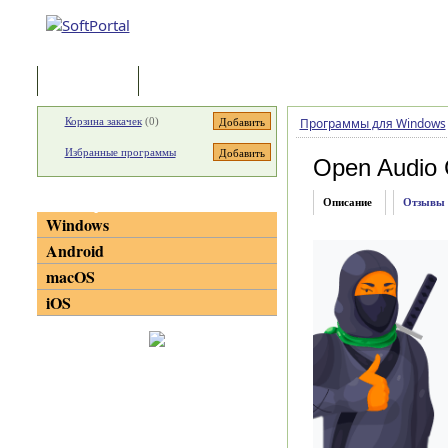
Программы
Статьи
Корзина закачек
(
0
)
Программы для Windows
Избранные программы
Open Audio
Категории
Описание
Отзывы
Windows
Android
macOS
iOS