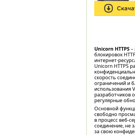
Unicorn HTTPS
– 
блокировок HTTP
интернет-ресурс
Unicorn HTTPS р
конфиденциально
скорость соедин
ограничений и б
использования V
разработчиков о
регулярные обно
Основной функци
свободно просма
в процесс веб-с
соединение, не 
за свою конфиде