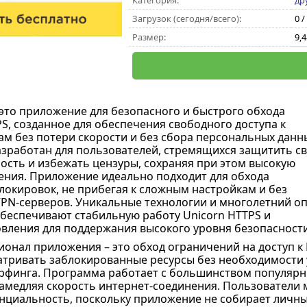
Категория:
др
Загрузок (сегодня/всего):
0 /
Размер:
9,
это приложение для безопасного и быстрого обхода
S, созданное для обеспечения свободного доступа к
ам без потери скорости и без сбора персональных данн
азработан для пользователей, стремящихся защитить с
сть и избежать цензуры, сохраняя при этом высокую
ения. Приложение идеально подходит для обхода
локировок, не прибегая к сложным настройкам и без
PN-серверов. Уникальные технологии и многолетний о
беспечивают стабильную работу Unicorn HTTPS и
вления для поддержания высокого уровня безопасности
онал приложения – это обход ограничений на доступ к 
тривать заблокированные ресурсы без необходимости 
ерфинга. Программа работает с большинством популярн
замедляя скорость интернет-соединения. Пользователи 
нциальность, поскольку приложение не собирает личны