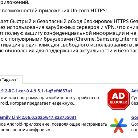
приложений.
 возможностей приложения Unicorn HTTPS:
ает быстрый и безопасный обход блокировок HTTPS без
ез использования зарубежных серверов и VPN, что сни
ет полную защиту конфиденциальной информации и не о
 с популярными браузерами (Chrome, Samsung Internet, F
ктивация в один клик для свободного использования в 
е обновления для поддержания актуальности и безопа
а "другое"
.9.2-RC-1-tor-0.4.9.5.1-1-g5efd657a1
Adb
отличная программа для мобильных устройств на
Су
roid, которая предлагает надежную...
без
amily Link 2.66.0.2025w47.833755031
Goo
ное Android-приложение, позволяющее настраивать
Goo
 пользования цифровым...
ва