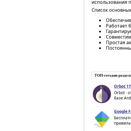
использования 
Список основных
Обеспечив
Работает б
Гарантиру
Совместимо
Простая а
Постоянны
ТОП-сегодня раздел
Orbot 17
Orbot - 
базе And
Google F
Бесплат
правила