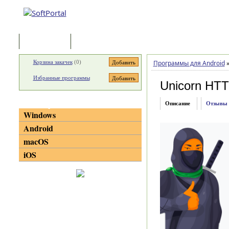
Программы
Статьи
Корзина закачек
(
0
)
Программы для Android
Избранные программы
Unicorn HT
Категории
Описание
Отзывы
Windows
Android
macOS
iOS