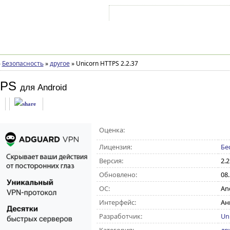
Войти на аккаунт
Зарегистрироваться
»
Безопасность
»
другое
»
Unicorn HTTPS 2.2.37
TPS
для Android
Оценка:
Лицензия:
Бе
Версия:
2.2
Обновлено:
08
ОС:
And
Интерфейс:
Ан
Разработчик:
Uni