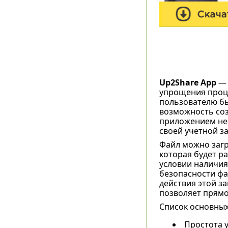
Up2Share App
— 
упрощения проце
пользователю бы
возможность соз
приложением нео
своей учетной за
Файл можно загр
которая будет р
условии наличия
безопасности фа
действия этой з
позволяет прямо
Список основных
Простота 