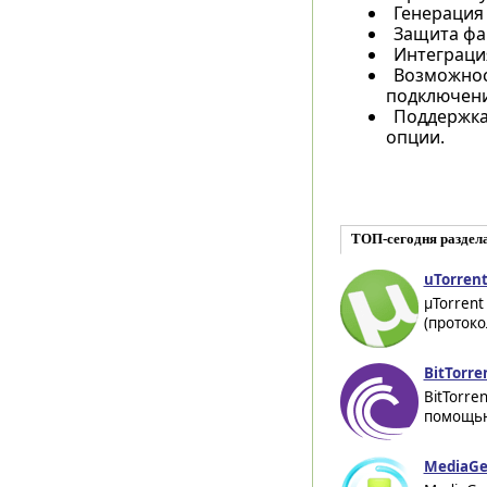
Генерация
Защита фа
Интеграци
Возможнос
подключени
Поддержка
опции.
ТОП-сегодня раздел
uTorrent
µTorrent
(протоко
BitTorre
BitTorre
помощью
MediaGe