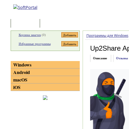
Программы
Статьи
Корзина закачек
(
0
)
Программы для Windows
Избранные программы
Up2Share A
Категории
Описание
Отзывы
Windows
Android
macOS
iOS