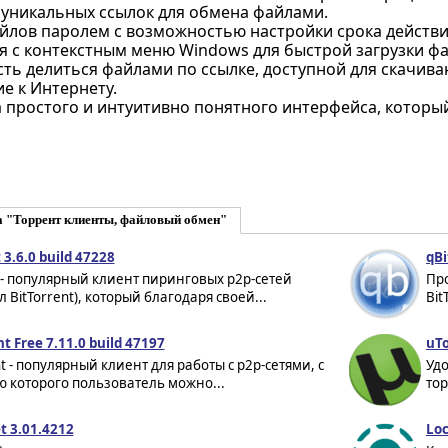
 уникальных ссылок для обмена файлами.
йлов паролем с возможностью настройки срока действи
я с контекстным меню Windows для быстрой загрузки фа
ть делиться файлами по ссылке, доступной для скачива
е к Интернету.
 простого и интуитивно понятного интерфейса, которы
а "Торрент клиенты, файловый обмен"
 3.6.0 build 47228
qBi
 - популярный клиент пиринговых p2p-сетей
Пр
л BitTorrent), который благодаря своей...
Bit
nt Free 7.11.0 build 47197
uTo
nt - популярный клиент для работы с p2p-сетями, с
Уд
 которого пользователь можно...
тор
t 3.01.4212
Loc