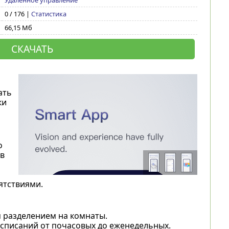
Удаленное управление
0 / 176 |
Статистика
66,15 Мб
СКАЧАТЬ
ать
ки
о
в
ятствиями.
 разделением на комнаты.
списаний от почасовых до еженедельных.