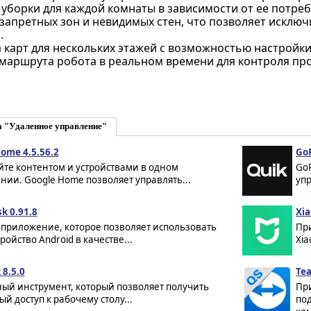
уборки для каждой комнаты в зависимости от ее потреб
 запретных зон и невидимых стен, что позволяет исклю
.
карт для нескольких этажей с возможностью настройки
маршрута робота в реальном времени для контроля про
а "Удаленное управление"
ome 4.5.56.2
GoP
йте контентом и устройствами в одном
GoP
ии. Google Home позволяет управлять...
упр
k 0.91.8
Xi
 приложение, которое позволяет использовать
Пр
ройство Android в качестве...
Xia
8.5.0
Te
ный инструмент, который позволяет получить
Пр
й доступ к рабочему столу...
под