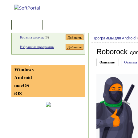
Программы
Статьи
Корзина закачек
(
0
)
Программы для Android
Избранные программы
Roborock
для
Категории
Описание
Отзывы
Windows
Android
macOS
iOS