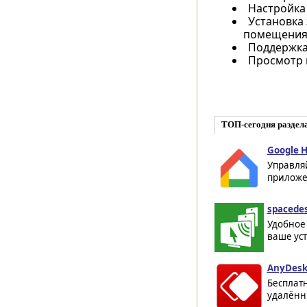
Настройка 
Установка
помещения
Поддержка 
Просмотр 
ТОП-сегодня раздел
Google H
Управля
приложен
spacedes
Удобное
ваше уст
AnyDesk 
Бесплат
удалённы