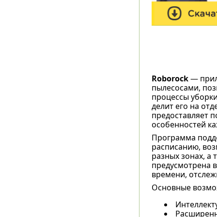
Roborock
— прил
пылесосами, поз
процессы уборки
делит его на отд
предоставляет п
особенностей к
Программа подде
расписанию, воз
разных зонах, а 
предусмотрена в
времени, отслеж
Основные возмо
Интеллект
Расширенн