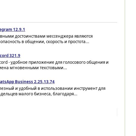
egram 12.9.1
авными достоинствами мессенджера являются
опасность в общении, скорость и простота...
cord 321.9
cord - удобное приложение для голосового общения и
мена мгновенными текстовыми...
tsApp Business 2.25.13.74
лезный и удобный в использовании инструмент для
дельцев малого бизнеса, благодаря...