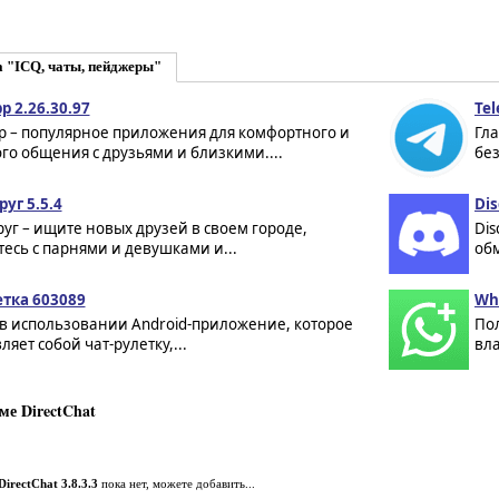
 "ICQ, чаты, пейджеры"
p 2.26.30.97
Tel
p – популярное приложения для комфортного и
Гл
о общения с друзьями и близкими....
без
уг 5.5.4
Dis
уг – ищите новых друзей в своем городе,
Dis
есь с парнями и девушками и...
об
етка 603089
Wha
 в использовании Android-приложение, которое
По
ляет собой чат-рулетку,...
вла
е DirectChat
DirectChat 3.8.3.3
пока нет, можете добавить...