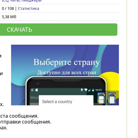
ICQ, чаты, пейджеры
0 / 108 |
Статистика
5,38 Мб
СКАЧАТЬ
м
и
х.
кста сообщения.
отправки сообщения.
ах.