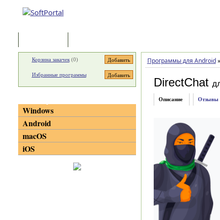
Программы
Статьи
Корзина закачек
(
0
)
Программы для Android
Избранные программы
DirectChat
д
Категории
Описание
Отзывы
Windows
Android
macOS
iOS