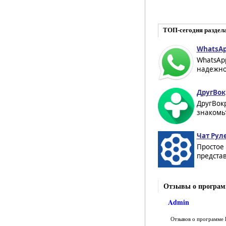
ТОП-сегодня раздела
WhatsAp
WhatsAp
надежног
ДругВокр
ДругВокр
знакомьт
Чат Рул
Простое
представ
Отзывы о программ
Admin
Отзывов о программе