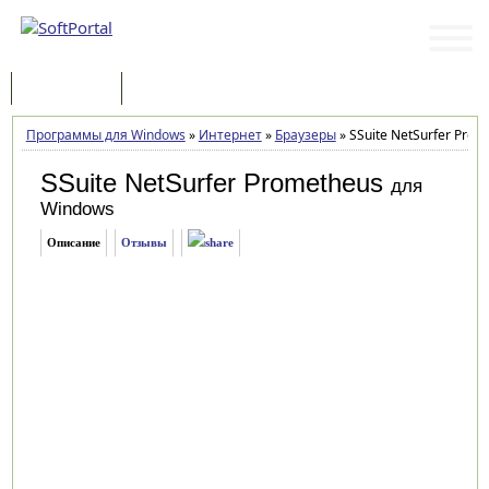
Программы
Статьи
Программы для Windows
»
Интернет
»
Браузеры
»
SSuite NetSurfer Prom
SSuite NetSurfer Prometheus
для
Windows
Описание
Отзывы