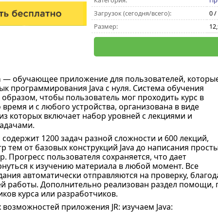
Категория:
Пр
Загрузок (сегодня/всего):
0 /
Размер:
12
a
— обучающее приложение для пользователей, которы
зык программирования Java с нуля. Система обучения
 образом, чтобы пользователь мог проходить курс в
 время и с любого устройства, организована в виде
 из которых включает набор уровней с лекциями и
адачами.
содержит 1200 задач разной сложности и 600 лекций,
тр тем от базовых конструкций Java до написания прост
р. Прогресс пользователя сохраняется, что дает
нуться к изучению материала в любой момент. Все
ания автоматически отправляются на проверку, благода
ей работы. Дополнительно реализован раздел помощи, 
иков курса или разработчиков.
 возможностей приложения JR: изучаем Java: