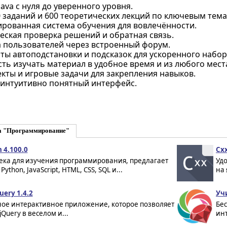
ava с нуля до уверенного уровня.
 заданий и 600 теоретических лекций по ключевым тема
рованная система обучения для вовлечённости.
еская проверка решений и обратная связь.
 пользователей через встроенный форум.
ы автоподстановки и подсказок для ускоренного набор
ь изучать материал в удобное время и из любого мест
кты и игровые задачи для закрепления навыков.
 интуитивно понятный интерфейс.
а "Программирование"
n 4.100.0
Cxx
ека для изучения программирования, предлагает
Уд
Python, JavaScript, HTML, CSS, SQL и...
на 
ery 1.4.2
Уч
ное интерактивное приложение, которое позволяет
Бес
jQuery в веселом и...
инт