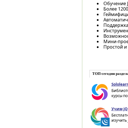
Обучение J
Более 1200
Геймифици
Автоматич
Поддержка
Инструмент
Возможност
Мини-прое
Простой и
ТОП-сегодня раздел
Sololear
Библиот
курсы по 
Учим jQu
Бесплат
изучить 