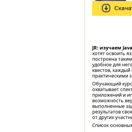
JR: изучаем Jav
хотят освоить я
построена таким
удобное для него
квестов, каждый
практическими з
Обучающий курс 
охватывает спек
приложений и иг
возможность вер
выполненные зад
результатов сво
от других участн
Список основных