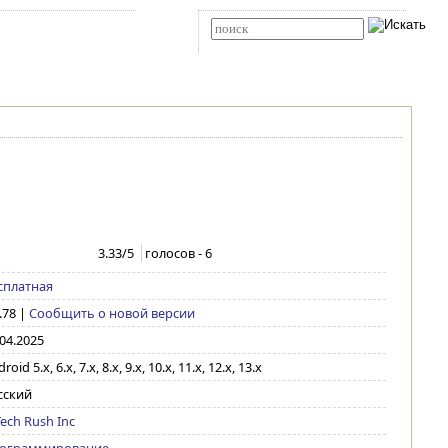
Карта сайта
RSS
Расширенный поиск
3.33
/5
голосов -
6
сплатная
.78
|
Сообщить о новой версии
.04.2025
roid 5.x, 6.x, 7.x, 8.x, 9.x, 10.x, 11.x, 12.x, 13.x
сский
Tech Rush Inc