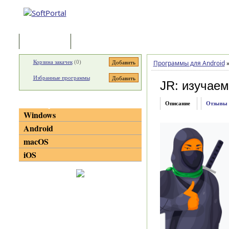
Программы
Статьи
Корзина закачек
(
0
)
Программы для Android
Избранные программы
JR: изучаем
Категории
Описание
Отзывы
Windows
Android
macOS
iOS