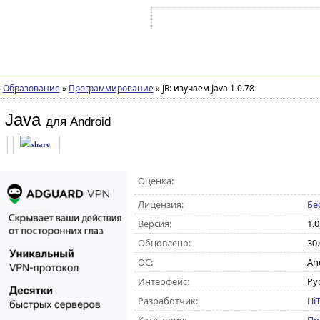
Войти на аккаунт
Зарегистрироваться
»
Образование
»
Программирование
»
JR: изучаем Java 1.0.78
 Java
для Android
Оценка:
Лицензия:
Бе
Версия:
1.0
Обновлено:
30
ОС:
And
Интерфейс:
Ру
Разработчик:
Hi