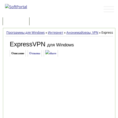
Программы
Статьи
Программы для Windows
»
Интернет
»
Анонимайзеры, VPN
»
ExpressVPN
ExpressVPN
для Windows
Описание
Отзывы