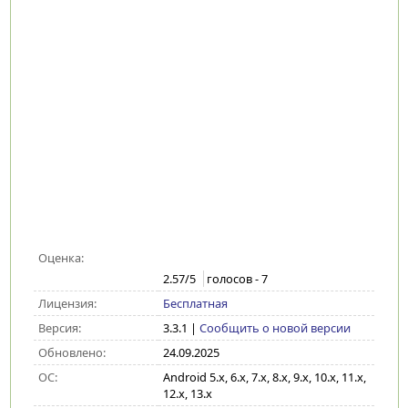
Оценка:
2.57
/5
голосов -
7
Лицензия:
Бесплатная
Версия:
3.3.1
|
Сообщить о новой версии
Обновлено:
24.09.2025
ОС:
Android 5.x, 6.x, 7.x, 8.x, 9.x, 10.x, 11.x,
12.x, 13.x