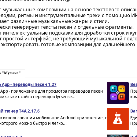
т музыкальные композиции на основе текстового описа
елодии, ритмы и инструментальные треки с помощью ИИ
ает различные музыкальные жанры и стили.
ески генерирует тексты песен и отдельные фрагменты.
 интеллектуальные подсказки для доработки строк и ку
т простой интерфейс, не требующий музыкальной подго
 экспортировать готовые композиции для дальнейшего 
а "Музыка"
 App - переводы песен 1.27
Be
 App - приложение для просмотра переводов песен
При
ом языке с сайта переводов lyrsense...
ком
й тюнер T4A 2.17.6
Ban
 в использовании мобильное Android-приложение, с
Еди
оторого можно быстро и легко...
При