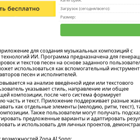
Категория:
Загрузок (сегодня/всего):
Размер:
приложение для создания музыкальных композиций с
технологий ИИ. Программа предназначена для генерац
ровок и текстов песен на основе заданного пользовате
может использоваться как вспомогательный инструмент
 авторов песен и исполнителей.
вывается на анализе введённой идеи или текстового
льзователь указывает стиль, направление или общее
щей композиции, после чего система формирует
ю часть и текст. Приложение поддерживает разные жа
авать как отдельные элементы (мелодию, ритм, текст), т
омпозиции. Также пользователи могут получать подсказ
тировать предложенные варианты и адаптировать резуль
овать и использовать для личных проектов, демонстра
.
 возможностей Zona AI Song: