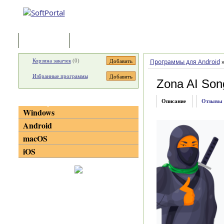
Программы
Статьи
Корзина закачек
(
0
)
Программы для Android
Избранные программы
Zona AI Son
Категории
Описание
Отзывы
Windows
Android
macOS
iOS