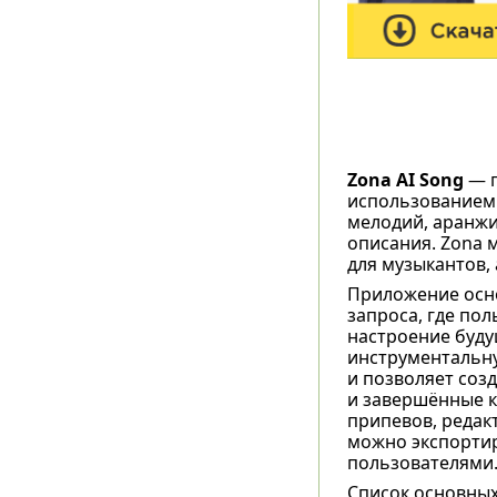
Zona AI Song
— 
использованием 
мелодий, аранжи
описания. Zona 
для музыкантов,
Приложение осно
запроса, где по
настроение буду
инструментальну
и позволяет созд
и завершённые к
припевов, редак
можно экспортир
пользователями
Список основных