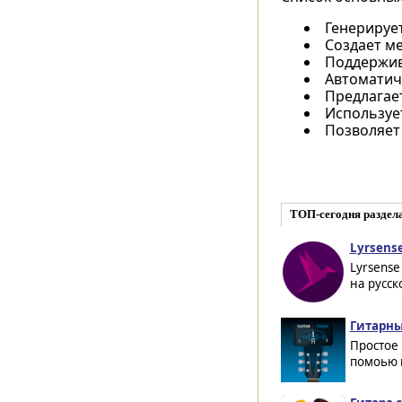
Генерируе
Создает м
Поддержив
Автоматич
Предлагает
Используе
Позволяет
ТОП-сегодня раздел
Lyrsense
Lyrsense
на русск
Гитарны
Простое
помоью к