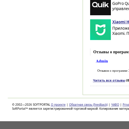
GoPro Qu
управлен
Xiaomi 
Приложе
Xiaomi. 
Отзывы о програм
Admin
Отзывов о программе
Читать все отзывы
(0
© 2002—2026 SOFTPORTAL
О проекте
|
Обратная связь (Feedback)
|
ЧАВО
|
Priv
SoftPortal™ является зарегистрированной торговой маркой. Копирование матер