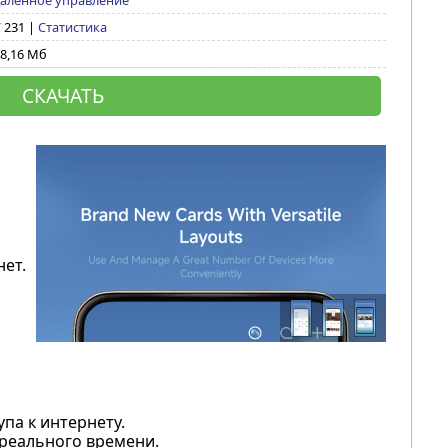
аленное управление
/ 231 |
Статистика
8,16 Мб
СКАЧАТЬ
ь
нет.
па к интернету.
реального времени.