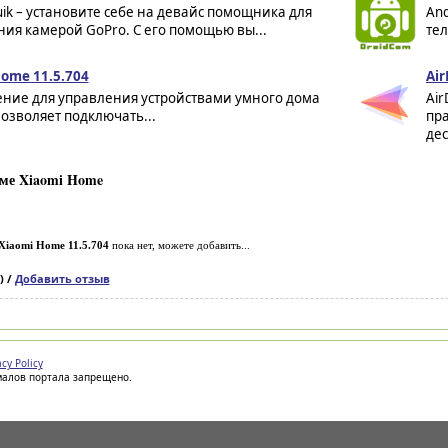
ik – установите себе на девайс помощника для
An
ия камерой GoPro. С его помощью вы...
те
Home 11.5.704
Air
ние для управления устройствами умного дома
Air
Позволяет подключать...
пра
дес
ме Xiaomi Home
Xiaomi Home 11.5.704
пока нет, можете добавить...
) /
Добавить отзыв
acy Policy
иалов портала запрещено.