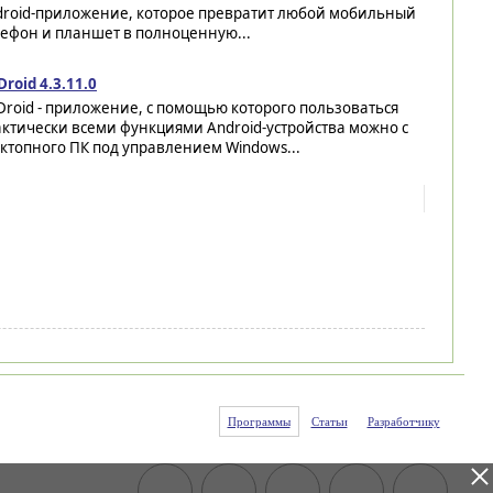
droid-приложение, которое превратит любой мобильный
лефон и планшет в полноценную...
Droid 4.3.11.0
Droid - приложение, с помощью которого пользоваться
ктически всеми функциями Android-устройства можно с
ктопного ПК под управлением Windows...
Программы
Статьи
Разработчику