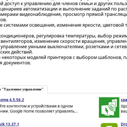
 доступ к управлению для членов семьи и других польз
сценариев автоматизации и выполнение заданий по рас
камерами видеонаблюдения, просмотр прямой трансляции
ов.
е системами освещения, изменение яркости, цветовой 
кондиционеров, регулировка температуры, выбор режим
 вентиляторов, изменение скорости вращения, управл
 управление умными выключателями, розетками и сетев
ских действий.
 некоторых моделей принтеров с выбором шаблонов, п
 документов.
а "Удаленное управление"
ome 4.5.56.2
spa
йте контентом и устройствами в одном
Уд
ии. Google Home позволяет управлять...
ваш
ik 13.37.1
Dr