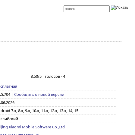
Карта сайта
RSS
Расширенный поиск
3.50
/5
голосов -
4
сплатная
.5.704
|
Сообщить о новой версии
.06.2026
droid 7.x, 8.x, 9.x, 10.x, 11.x, 12.x, 13.x, 14, 15
нглийский
ijing Xiaomi Mobile Software Co.,Ltd