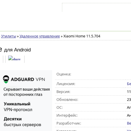
Войти на аккаунт
Зарегистрироваться
»
Утилиты
»
Удаленное управление
»
Xiaomi Home 11.5.704
e
для Android
Оценка:
Лицензия:
Бе
Версия:
11
Обновлено:
23
ОС:
An
Интерфейс:
А
Разработчик:
Be