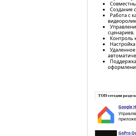
Совместный
Создание 
Работа с 
видеоролик
Управлени
сценариев.
Контроль 
Настройка
Удаленное
автоматиче
Поддержка
оформления
ТОП-сегодня раздел
Google H
Управля
приложен
GoPro Qu