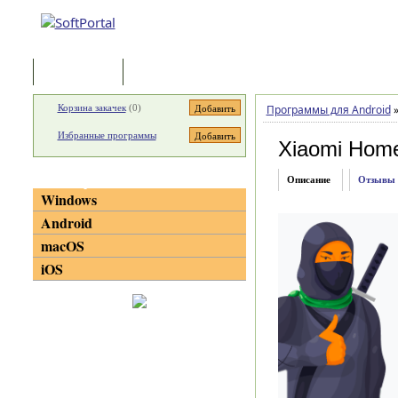
Программы
Статьи
Корзина закачек
(
0
)
Программы для Android
Избранные программы
Xiaomi Hom
Категории
Описание
Отзывы
Windows
Android
macOS
iOS