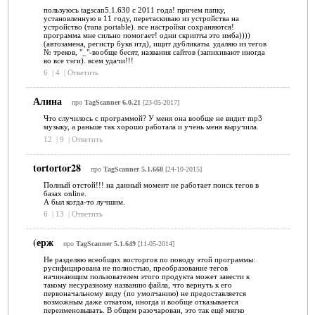
пользуюсь tagscan5.1.630 с 2011 года! причем папку,
установленную в 11 году, перетаскиваю из устройства на
устройство (тапа portable). все настройки сохраняются!
программа мне сильно помогает! одни скрипты это имба))))
(автозамена, регистр букв итд), ищит дубликаты. удаляю из тегов
№ треков, "_"-вообще бесят, названия сайтов (запихивают иногда
во все тэги). всем удачи!!!
6
|
4
|
Ответить
Алина
про
TagScanner 6.0.21
[23-05-2017]
Что случилось с программой? У меня она вообще не видит mp3
музыку, а раньше так хорошо работала и учень меня выручила.
12
|
9
|
Ответить
tortortor28
про
TagScanner 5.1.668
[24-10-2015]
Полный отстой!!! на данный момент не работает поиск тегов в
базах online.
А был когда-то лучшим.
6
|
13
|
Ответить
(ерж
про
TagScanner 5.1.649
[11-05-2014]
Не разделяю всеобщих восторгов по поводу этой программы:
русифицирована не полностью, преобразование тегов
начинающим пользователем этого продукта может завести к
такому несуразному названию файла, что вернуть к его
первоначальному виду (по умолчанию) не предоставляется
возможным даже откатом, иногда и вообще отказывается
переименовывать. В общем разочарован, это так ещё мягко