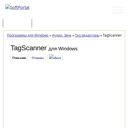
Программы
Статьи
Программы для Windows
»
Аудио, Звук
»
Tag редакторы
»
TagScanner 6.1
TagScanner
для Windows
Описание
Отзывы