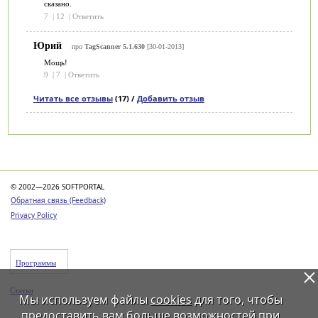
сказано.
7
|
12
|
Ответить
Юрий
про
TagScanner 5.1.630
[30-01-2013]
Мощь!
9
|
7
|
Ответить
Читать все отзывы
(17) /
Добавить отзыв
Категории
© 2002—2026 SOFTPORTAL
Обратная связь (Feedback)
Privacy Policy
Программы
Статьи
Мы используем файлы
cookies
для того, чтобы
предоставить вам больше возможностей при