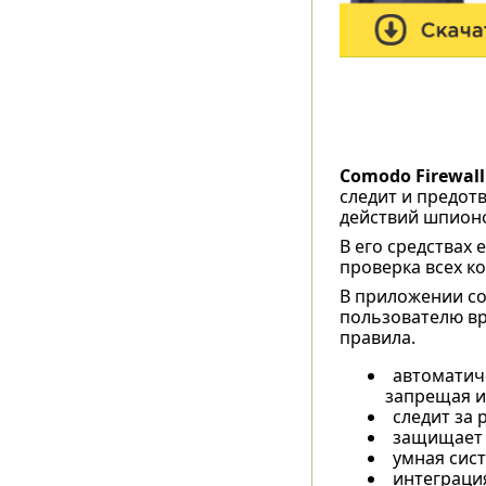
Comodo Firewal
следит и предот
действий шпионов
В его средствах
проверка всех 
В приложении со
пользователю вр
правила.
автоматич
запрещая и
следит за
защищает 
умная сис
интеграция