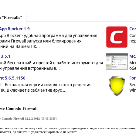
 "Firewalls"
App Blocker 1.9
Com
 App Blocker - удобная программа для управления
Com
ами Firewall запуска или блокирования
пер
ний на Вашем ПК...
 3.5.1
McA
ой бесплатный и простой в работе инструмент для
McA
 управления встроенным в...
об
nt 5.6.5.1150
For
ent - бесплатная версия комплексного решения
Бе
К. Включает в себя антивирус,...
Win
е Comodo Firewall
о
Comodo Firewall 12.2.2.8012
[05-08-2025]
мп выкинул или систему снёс. но может другим пригодится. надо сносить все подключения к
ивается, да так что и удалиться нормально не может.