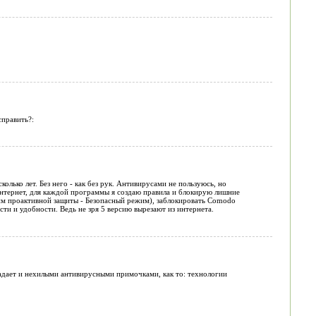
справить?:
олько лет. Без него - как без рук. Антивирусами не пользуюсь, но
интернет, для каждой программы я создаю правила и блокирую лишние
жим проактивной защиты - Безопасный режим), заблокировать Comodo
сти и удобности. Ведь не зря 5 версию вырезают из интернета.
адает и нехилыми антивирусными примочками, как то: технологии