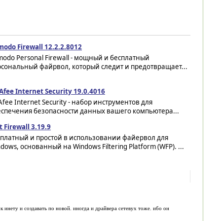
odo Firewall 12.2.2.8012
odo Personal Firewall - мощный и бесплатный
сональный файрвол, который следит и предотвращает...
fee Internet Security 19.0.4016
fee Internet Security - набор инструментов для
еспечения безопасности данных вашего компьютера...
t Firewall 3.19.9
сплатный и простой в использовании файервол для
dows, основанный на Windows Filtering Platform (WFP). ...
 инету и создавать по новой. иногда и драйвера сетевух тоже. ибо он