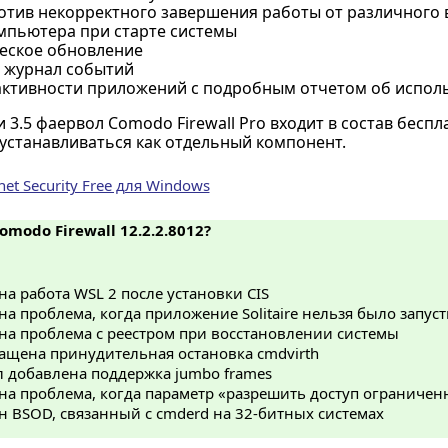
отив некорректного завершения работы от различного
мпьютера при старте системы
еское обновление
 журнал событий
активности приложений с подробным отчетом об испол
и 3.5 фаервол Comodo Firewall Pro входит в состав бес
 устанавливаться как отдельный компонент.
et Security Free для Windows
omodo Firewall 12.2.2.8012?
а работа WSL 2 после установки CIS
а проблема, когда приложение Solitaire нельзя было запус
на проблема с реестром при восстановлении системы
ащена принудительная остановка cmdvirth
л добавлена поддержка jumbo frames
на проблема, когда параметр «разрешить доступ ограниче
 BSOD, связанный с cmderd на 32-битных системах