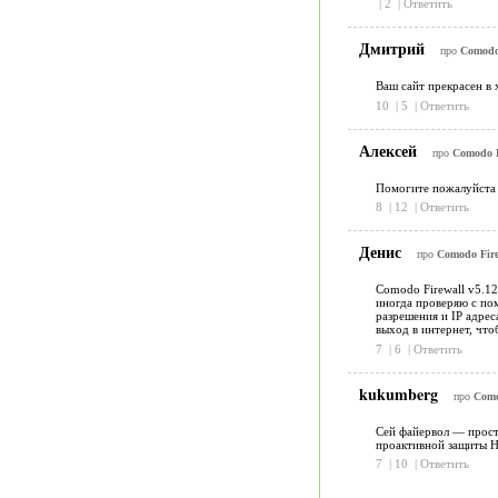
|
2
|
Ответить
Дмитрий
про
Comodo 
Ваш сайт прекрасен в 
10
|
5
|
Ответить
Алексей
про
Comodo F
Помогите пожалуйста у
8
|
12
|
Ответить
Денис
про
Comodo Fire
Comodo Firewall v5.12
иногда проверяю с по
разрешения и IP адрес
выход в интернет, что
7
|
6
|
Ответить
kukumberg
про
Como
Сей файервол — прост
проактивной защиты HI
7
|
10
|
Ответить