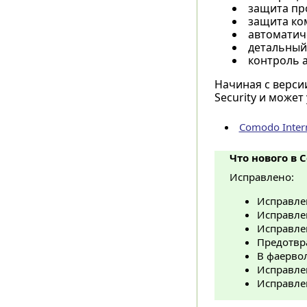
защита пр
защита ко
автоматич
детальный
контроль 
Начиная с верси
Security и может
Comodo Intern
Что нового в C
Исправлено:
Исправлен
Исправлен
Исправле
Предотвр
В фаерво
Исправле
Исправлен