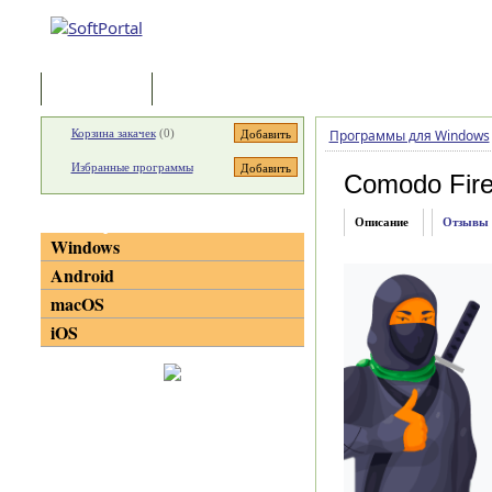
Программы
Статьи
Корзина закачек
(
0
)
Программы для Windows
Избранные программы
Comodo Fire
Категории
Описание
Отзывы
Windows
Android
macOS
iOS