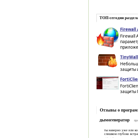
ТОП-сегодня раздела
Firewall 
Firewall
параметр
приложе
TinyWall
Небольш
защиты и
FortiClie
FortiCli
защиты П
Отзывы о программ
дымогенератор
пр
ты наверно уже или ко
слишком глубоко встра