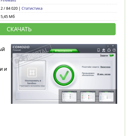
Firewalls
2 / 84 020 |
Статистика
5,45 Мб
СКАЧАТЬ
ый
и и