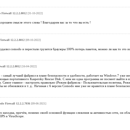
Firewall 12.2.2.8012
[31-10-2022]
хорошем смысле этого слова ! Благодарим вас за то что вы есть !
irewall 12.2.2.8012
[09-10-2022]
далил comodo и перестали грузится браузеры 100% потерь пакетов, можно ли как то это и
wall 12.2.2.8012
[16-04-2022]
 - самый лучший файрвол в плане безопасности и удобности, работает на Windows 7 уже неск
мощью портативного Kaspersky Rescue Disk. С ним ни одна программа не посмеет выйти в 
а. Самое главное - настроить правильно (Режим файрвола - Пользовательская политика, Ре
бы не обновлялся и т. д.. Начиная с 6 версии Comodo мне уже не нравится в плане безопасно
do Firewall 12.2.2.7036
[09-06-2021]
о находка, причём, помимо своей основной функции слежения за активностью сети, он обл
PS и VirusScope.