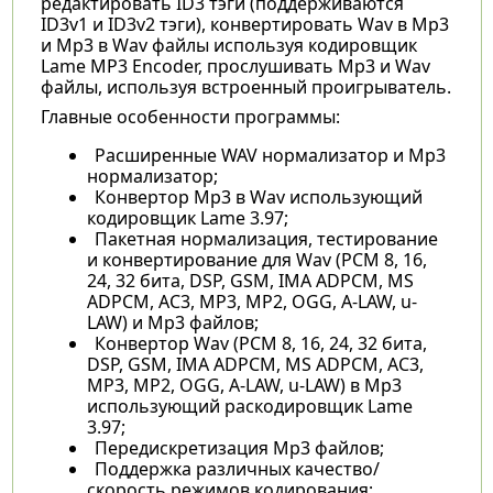
редактировать ID3 тэги (поддерживаются
ID3v1 и ID3v2 тэги), конвертировать Wav в Mp3
и Mp3 в Wav файлы используя кодировщик
Lame MP3 Encoder, прослушивать Mp3 и Wav
файлы, используя встроенный проигрыватель.
Главные особенности программы:
Расширенные WAV нормализатор и Mp3
нормализатор;
Конвертор Mp3 в Wav использующий
кодировщик Lame 3.97;
Пакетная нормализация, тестирование
и конвертирование для Wav (PCM 8, 16,
24, 32 бита, DSP, GSM, IMA ADPCM, MS
ADPCM, AC3, MP3, MP2, OGG, A-LAW, u-
LAW) и Mp3 файлов;
Конвертор Wav (PCM 8, 16, 24, 32 бита,
DSP, GSM, IMA ADPCM, MS ADPCM, AC3,
MP3, MP2, OGG, A-LAW, u-LAW) в Mp3
использующий раскодировщик Lame
3.97;
Передискретизация Mp3 файлов;
Поддержка различных качество/
скорость режимов кодирования;