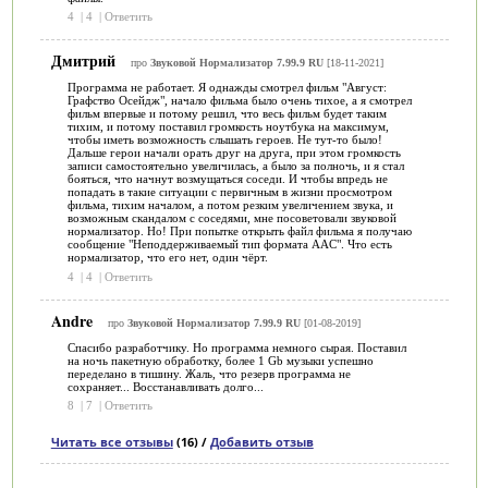
4
|
4
|
Ответить
Дмитрий
про
Звуковой Нормализатор 7.99.9 RU
[18-11-2021]
Программа не работает. Я однажды смотрел фильм "Август:
Графство Осейдж", начало фильма было очень тихое, а я смотрел
фильм впервые и потому решил, что весь фильм будет таким
тихим, и потому поставил громкость ноутбука на максимум,
чтобы иметь возможность слышать героев. Не тут-то было!
Дальше герои начали орать друг на друга, при этом громкость
записи самостоятельно увеличилась, а было за полночь, и я стал
бояться, что начнут возмущаться соседи. И чтобы впредь не
попадать в такие ситуации с первичным в жизни просмотром
фильма, тихим началом, а потом резким увеличением звука, и
возможным скандалом с соседями, мне посоветовали звуковой
нормализатор. Но! При попытке открыть файл фильма я получаю
сообщение "Неподдерживаемый тип формата AAС". Что есть
нормализатор, что его нет, один чёрт.
4
|
4
|
Ответить
Andre
про
Звуковой Нормализатор 7.99.9 RU
[01-08-2019]
Спасибо разработчику. Но программа немного сырая. Поставил
на ночь пакетную обработку, более 1 Gb музыки успешно
переделано в тишину. Жаль, что резерв программа не
сохраняет... Восстанавливать долго...
8
|
7
|
Ответить
Читать все отзывы
(16) /
Добавить отзыв