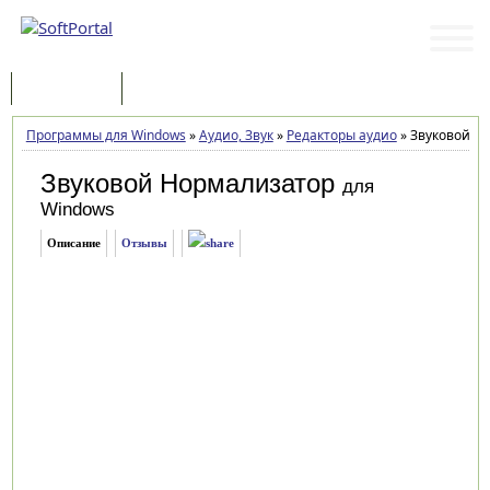
Программы
Статьи
Программы для Windows
»
Аудио, Звук
»
Редакторы аудио
»
Звуковой Но
Звуковой Нормализатор
для
Windows
Описание
Отзывы