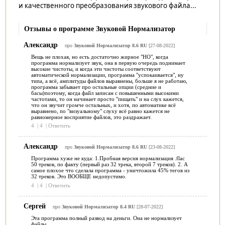
и качественного преобразования звукового файла...
Отзывы о программе Звуковой Нормализатор
Александр
про
Звуковой Нормализатор 8.6 RU
[27-08-2022]
Вещь не плохая, но есть достаточно жирное "НО", когда
программа нормализует звук, она в первую очередь поднимает
высокие чистоты, и когда эти чистоты соответствуют
автоматической нормализации, программа "успокаивается", ну
типа, а всё, амплитуды файлов выравнены, больше я не работаю,
программа забывает про остальные опции (средние и
басы)поэтому, когда файл записан с повышенными высокими
частотами, то он начинает просто "пищать" и на слух кажется,
что он звучит громче остальных, и хотя, по автоматике всё
выравнено, по "визуальному" слуху всё равно кажется не
равномерное восприятие файлов, это раздражает.
4
|
4
|
Ответить
Александр
про
Звуковой Нормализатор 8.6 RU
[23-08-2022]
Программа хуже не куда: 1.Пробная версия нормализация .flac
50 треков, по факту (первый раз 32 трека, второй 7 треков). 2. А
самое плохое что сделала программа - уничтожила 45% тегов из
32 треков. Это ВООБЩЕ недопустимо.
4
|
4
|
Ответить
Сергей
про
Звуковой Нормализатор 8.4 RU
[28-07-2022]
Эта программа полный развод на деньги. Она не нормализует
файлы.