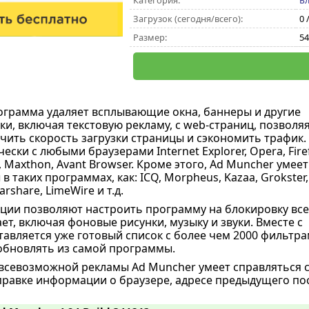
Категория:
Б
Загрузок (сегодня/всего):
0 
Размер:
54
ограмма удаляет всплывающие окна, баннеры и другие
ки, включая текстовую рекламу, с web-страниц, позволя
чить скорость загрузки страницы и сэкономить трафик.
ески с любыми браузерами Internet Explorer, Opera, Fire
e, Maxthon, Avant Browser. Кроме этого, Ad Muncher умеет
в таких программах, как: ICQ, Morpheus, Kazaa, Grokster,
arshare, LimeWire и т.д.
ии позволяют настроить программу на блокировку все
ет, включая фоновые рисунки, музыку и звуки. Вместе с
авляется уже готовый список с более чем 2000 фильтра
обновлять из самой программы.
всевозможной рекламы Ad Muncher умеет справляться с
правке информации о браузере, адресе предыдущего пос