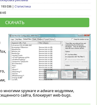
локировка рекламы
/ 193 036 |
Статистика
8 Кб
СКАЧАТЬ
я
fox,
го,
ми,
о многими spyware и adware модулями,
ещенного сайта, блокирует web-bugs.