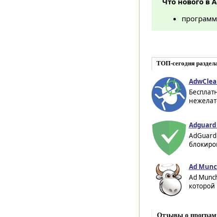
Что нового в A
программ
ТОП-сегодня раздел
AdwClean
Бесплатн
нежелат
Adguard 
AdGuard 
блокиров
Ad Munch
Ad Munc
которой 
Отзывы о програм