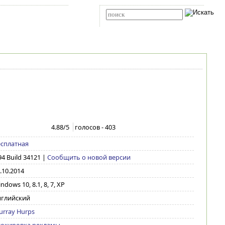
Карта сайта
RSS
Расширенный поиск
4.88
/5
голосов -
403
сплатная
94 Build 34121
|
Сообщить о новой версии
.10.2014
ndows 10, 8.1, 8, 7, XP
нглийский
rray Hurps