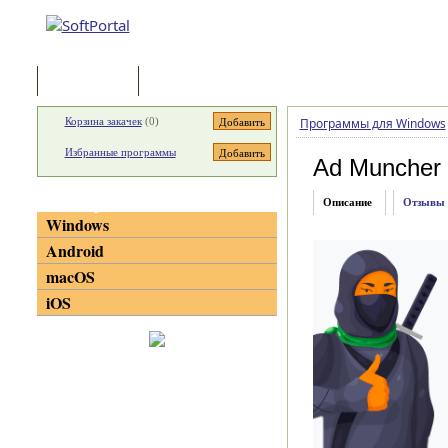
Программы
Статьи
Корзина закачек
(
0
)
Программы для Windows
Избранные программы
Ad Muncher
Категории
Описание
Отзывы
Windows
Android
macOS
iOS