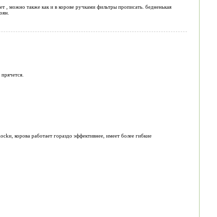
ет , можно также как и в корове ручками фильтры прописать. бедненькая
оян.
 прячется.
lockи, корова работает гораздо эффективнее, имеет более гибкие