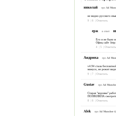
николай
про
Ad Munch
не видно русского язы
9
|
6
|
Ответить
ерж
н
в ответ
Его и не было н
Офиц сайт :htt
4
|
5
|
Ответить
Андрюха
про
Ad Munc
v4.94 стала бесплатно
минусе, не режит виде
9
|
7
|
Ответить
Gustav
про
Ad Muncher
Старая "коровка" рабо
ПОЗВОЛИЛА смотреть п
8
|
6
|
Ответить
Alek
про
Ad Muncher 4.