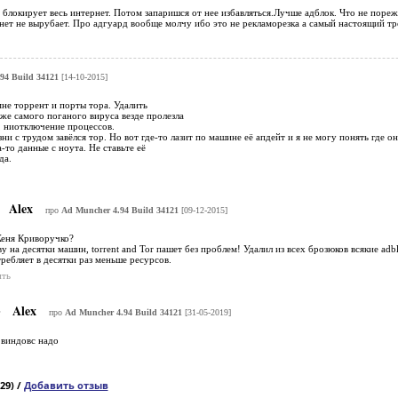
блокирует весь интернет. Потом запаришся от нее избавляться.Лучше адблок. Что не пореж
нет не вырубает. Про адгуард вообще молчу ибо это не рекламорезка а самый настоящий тр
94 Build 34121
[14-10-2015]
не торрент и порты тора. Удалить
же самого поганого вируса везде пролезла
, ниотключение процессов.
и с трудом завёлся тор. Но вот где-то лазит по машине её апдейт и я не могу понять где он
а-то данные с ноута. Не ставьте её
да.
Alex
про
Ad Muncher 4.94 Build 34121
[09-12-2015]
Женя Криворучко?
у на десятки машин, torrent and Tor пашет без проблем! Удалил из всех брозюков всякие adb
ребляет в десятки раз меньше ресурсов.
ить
Alex
про
Ad Muncher 4.94 Build 34121
[31-05-2019]
 виндовс надо
29) /
Добавить отзыв