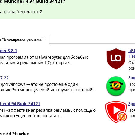
d Muncher 4.94 Build 34121?
а стала бесплатной
а "Блокировка рекламы"
er 8.8.1
uBl
Fir
ая программа от Malwarebytes для борьбы с
ельным и рекламным ПО, которые...
От
рек
7.22
Spo
для Windows — это не просто еще один
Про
щик. Это многоцелевой инструмент, который...
при
er 4.94 Build 34121
Spo
her - эффективная резалка рекламы, с помощью
По
можно существенно повысить...
вкл
ме Ad Muncher