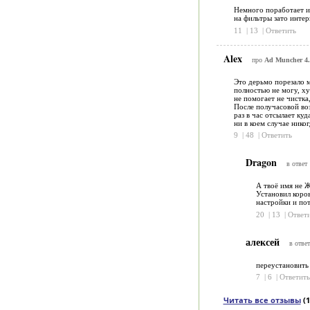
Немного поработает и 
на фильтры зато интер
11
|
13
|
Ответить
Alex
про
Ad Muncher 4.
Это дерьмо порезало м
полностью не могу, ху
не помогает не чистка
После получасовой возн
раз в час отсылает куд
ни в коем случае никог
9
|
48
|
Ответить
Dragon
в ответ
А твоё имя не 
Установил коров
настройки и пот
20
|
13
|
Ответ
алексей
в ответ
переустановить
7
|
6
|
Ответить
Читать все отзывы
(1