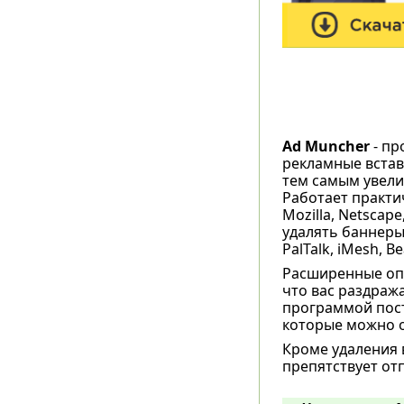
Ad Muncher
- пр
рекламные встав
тем самым увели
Работает практич
Mozilla, Netscap
удалять баннеры 
PalTalk, iMesh, Be
Расширенные опц
что вас раздража
программой пост
которые можно 
Кроме удаления 
препятствует от