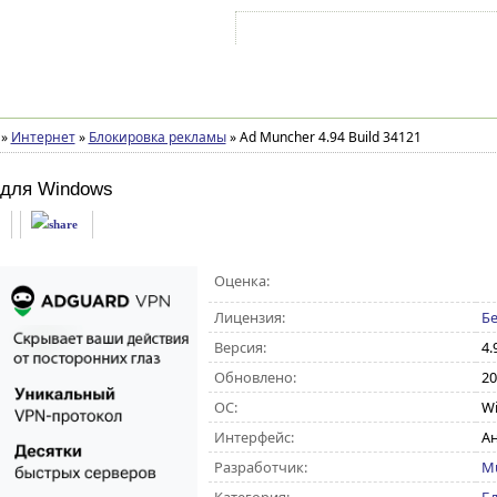
Войти на аккаунт
Зарегистрироваться
»
Интернет
»
Блокировка рекламы
»
Ad Muncher 4.94 Build 34121
для Windows
Оценка:
Лицензия:
Бе
Версия:
4.
Обновлено:
20
ОС:
Wi
Интерфейс:
А
Разработчик:
Mu