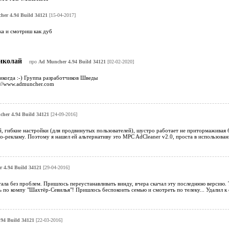
er 4.94 Build 34121
[15-04-2017]
ка и смотриш как дуб
иколай
про
Ad Muncher 4.94 Build 34121
[02-02-2020]
икогда :-) Группа разработчиков Шведы
p://www.admuncher.com
her 4.94 Build 34121
[24-09-2016]
й, гибкие настройки (для продвинутых пользователей), шустро работает не притормаживая
о-рекламу. Поэтому я нашел ей альтернативу это MPC AdCleaner v2.0, проста в использован
 4.94 Build 34121
[29-04-2016]
тала без проблем. Пришлось переустанавливать винду, вчера скачал эту последнюю версию.
о компу "Шахтёр-Севилья"! Пришлось беспокоить семью и смотреть по телеку... Удалил к е
94 Build 34121
[22-03-2016]