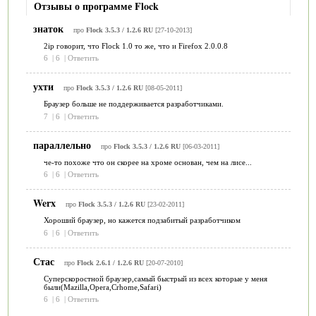
Отзывы о программе Flock
знаток
про
Flock 3.5.3 / 1.2.6 RU
[27-10-2013]
2ip говорит, что Flock 1.0 то же, что и Firefox 2.0.0.8
6
|
6
|
Ответить
ухти
про
Flock 3.5.3 / 1.2.6 RU
[08-05-2011]
Браузер больше не поддерживается разработчиками.
7
|
6
|
Ответить
параллельно
про
Flock 3.5.3 / 1.2.6 RU
[06-03-2011]
че-то похоже что он скорее на хроме основан, чем на лисе...
6
|
6
|
Ответить
Werx
про
Flock 3.5.3 / 1.2.6 RU
[23-02-2011]
Хороший браузер, но кажется подзабитый разработчиком
6
|
6
|
Ответить
Стас
про
Flock 2.6.1 / 1.2.6 RU
[20-07-2010]
Суперскоростной браузер,самый быстрый из всех которые у меня
были(Mazilla,Opera,Crhome,Safari)
6
|
6
|
Ответить