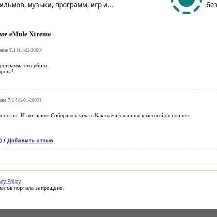
льмов, музыки, программ, игр и...
без
ме eMule Xtreme
eme 7.1
[11-02-2009]
рограмма его убила.
прога!
eme 7.1
[16-01-2009]
го искал...И вот нашёл.Собираюсь качать.Как скачаю,напишу классный он или нет.
) /
Добавить отзыв
acy Policy
иалов портала запрещено.