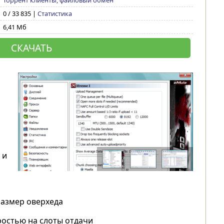
Торрент клиенты, файловый обмен
0 / 33 835 |
Статистика
6,41 Мб
СКАЧАТЬ
о
 и
размер оверхеда
остью на слоты отдачи