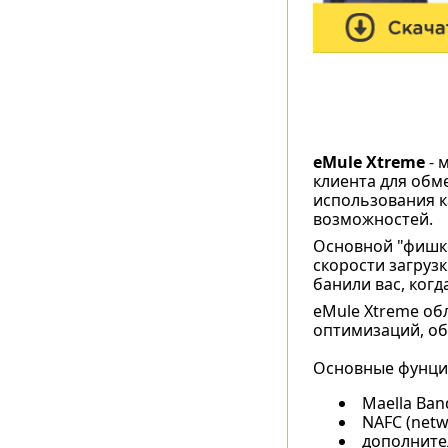
eMule Xtreme
- 
клиента для обм
использования 
возможностей.
Основной "фишко
скорости загрузк
банили вас, когд
eMule Xtreme об
оптимизаций, об
Основные фунции
Maella Ban
NAFC (netw
дополните