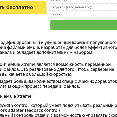
Категория:
Загрузок (сегодня/всего):
Размер:
модифицированный и улучшенный вариант популярного
ена файлами eMule. Разработан для более эффективног
канала и обладает дополнительным набором
й" eMule Xtreme
является возможность переменной
и файлов. Это
реализовано для того, чтобы серверы не
а вы качаете с большой скоростью.
ладает большим количеством специфических доработок
легчающих процесс передачи файлов.
 eMule Xtreme:
dwidth control, который умеет подсчитывать реальный 
ork adapter feedback control)
льный контроль отдачи с возможностью управлять скор