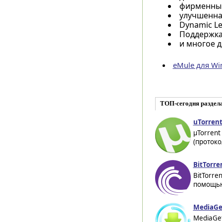
фирменный
улучшенна
Dynamic Le
Поддержка
и многое д
eMule для W
ТОП-сегодня раздел
uTorrent
µTorrent
(протоко
BitTorre
BitTorre
помощью
MediaGe
MediaGet