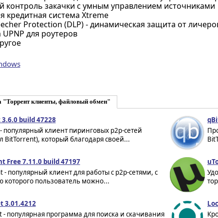
 контроль закачки с умным управлением источниками
я кредитная система Xtreme
echer Protection (DLP) - динамическая защита от личеро
 UPNP для роутеров
ругое
indows
а "Торрент клиенты, файловый обмен"
 3.6.0 build 47228
qBi
 - популярный клиент пиринговых p2p-сетей
Пр
л BitTorrent), который благодаря своей...
Bit
nt Free 7.11.0 build 47197
uTo
nt - популярный клиент для работы с p2p-сетями, с
Уд
 которого пользователь можно...
тор
t 3.01.4212
Loc
 - популярная программа для поиска и скачивания
Кр