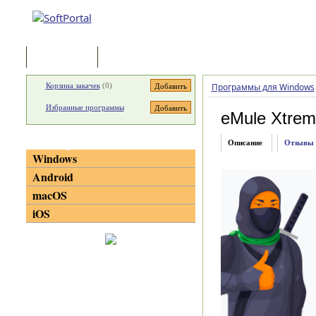
Программы
Статьи
Корзина закачек
(
0
)
Программы для Windows
Избранные программы
eMule Xtre
Категории
Описание
Отзывы
Windows
Android
macOS
iOS