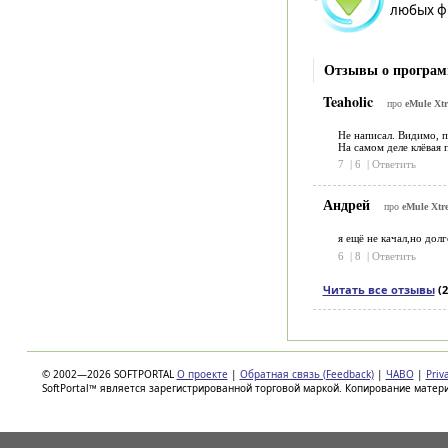
любых фи
Отзывы о програм
Teaholic
про
eMule Xtr
Не написал. Видимо, п
На самом деле клёвая 
7
|
6
|
Ответить
Андрей
про
eMule Xtr
я ещё не качал,но дол
6
|
8
|
Ответить
Читать все отзывы
(2
© 2002—2026 SOFTPORTAL
О проекте
|
Обратная связь (Feedback)
|
ЧАВО
|
Priv
SoftPortal™ является зарегистрированной торговой маркой. Копирование матер