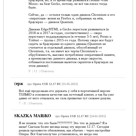
браузеров, но, в то время ещё развивался гибкий «Pale
Moon» на базе Gecko, потому, не всё так плохо тогда
было.
Сейчас, да — остался только один движок Chromium и его
«пиратская» копия на Firefox и, собранных на нём,
браузерах — движок Quantum.
Движки Edge/HTML и Gecko перестали развиваться (в
2018-м и 2017-м годах, соответственно) — скоро
перестанут поддерживаться (в течение 3-5 лет), Presto и
Trident — трупы с 2015-го года. Потому скоро все будут
сидеть за браузерами из одного движка (Quantum не
считается за отдельный движок, обособленный от
Chromium, т.к. он имеет все черты Chromium'а —
обрубленность, высокое потребление оперативной памяти,
а преимущество данного движка, в виде скорости,
отбивается постоянным вылетом скриптов в браузерах на
этом движке).
9
|
11
|
Ответить
(ерж
про
Opera USB 12.17 RU
[31-05-2015]
Всё ещё продолжаю его держать у себя в портативной версии
ТОЛЬКО в основном качестве как почтовый клиент, а так бы уже
давно от него отказался, но сила привычки тут сильнее разума.
7
|
8
|
Ответить
SKAZKA MARiKO
про
Opera USB 12.17 RU
[24-01-2015]
Я не поняла: что это было?????????? Это что за дерьмо? Я в
шоке! Скачала более месяца назад эту версию 12.17. Сегодня
решила произвести обновления, как обычно - через настройки
Оперы. Всё благополучно установилось, но когда она