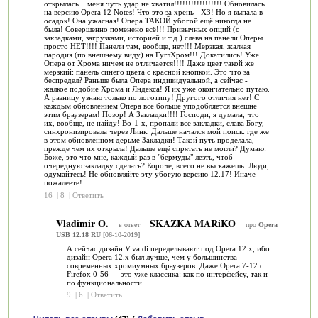
открылась... меня чуть удар не хватил!!!!!!!!!!!!!!!!! Обновилась
на версию Opera 12 Notes! Что это за хрень - ХЗ! Но я выпала в
осадок! Она ужасная! Опера ТАКОЙ убогой ещё никогда не
была! Совершенно поменено всё!!! Привычных опций (с
закладками, загрузками, историей и т.д.) слева на панели Оперы
просто НЕТ!!!! Панели там, вообще, нет!!! Мерзкая, жалкая
пародия (по внешнему виду) на ГуглХром!!! Докатились! Уже
Опера от Хрома ничем не отличается!!!! Даже цвет такой же
мерзкий: панель синего цвета с красной кнопкой. Это что за
беспредел? Раньше была Опера индивидуальной, а сейчас -
жалкое подобие Хрома и Яндекса! Я их уже окончательно путаю.
А разницу узнаю только по логотипу! Другого отличия нет! С
каждым обновлением Опера всё больше уподобляется внешне
этим браузерам! Позор! А Закладки!!!! Господи, я думала, что
их, вообще, не найду! Во-1-х, пропали все закладки, слава Богу,
синхронизировала через Линк. Дальше начался мой поиск: где же
в этом обновлённом дерьме Закладки! Такой путь проделала,
прежде чем их открыла! Дальше ещё спрятать не могли? Думаю:
Боже, это что мне, каждый раз в "бермуды" лезть, чтоб
очередную закладку сделать? Короче, всего не выскажешь. Люди,
одумайтесь! Не обновляйте эту убогую версию 12.17! Иначе
пожалеете!
16
|
8
|
Ответить
Vladimir O.
SKAZKA MARiKO
в ответ
про
Opera
USB 12.18 RU
[06-10-2019]
А сейчас дизайн Vivaldi переделывают под Opera 12.x, ибо
дизайн Opera 12.x был лучше, чем у большинства
современных хромиумных браузеров. Даже Opera 7-12 с
Firefox 0-56 — это уже классика: как по интерфейсу, так и
по функциональности.
9
|
6
|
Ответить