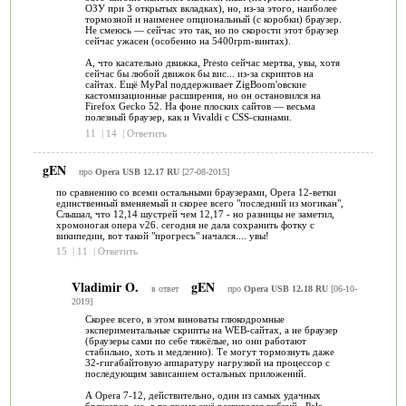
ОЗУ при 3 открытых вкладках), но, из-за этого, наиболее
тормозной и наименее опциональный (с коробки) браузер.
Не смеюсь — сейчас это так, но по скорости этот браузер
сейчас ужасен (особенно на 5400rpm-винтах).
А, что касательно движка, Presto сейчас мертва, увы, хотя
сейчас бы любой движок бы вис... из-за скриптов на
сайтах. Ещё MyPal поддерживает ZigBoom'овские
кастомизационные расширения, но он остановился на
Firefox Gecko 52. На фоне плоских сайтов — весьма
полезный браузер, как и Vivaldi с CSS-скинами.
11
|
14
|
Ответить
gEN
про
Opera USB 12.17 RU
[27-08-2015]
по сравнению со всеми остальными браузерами, Opera 12-ветки
единственный вменяемый и скорее всего "последний из могикан",
Слышал, что 12,14 шустрей чем 12,17 - но разницы не заметил,
хромоногая опера v26. сегодня не дала сохранить фотку с
википедии, вот такой "прогресъ" начался.... увы!
15
|
11
|
Ответить
Vladimir O.
gEN
в ответ
про
Opera USB 12.18 RU
[06-10-
2019]
Скорее всего, в этом виноваты глюкодромные
экспериментальные скрипты на WEB-сайтах, а не браузер
(браузеры сами по себе тяжёлые, но они работают
стабильно, хоть и медленно). Те могут тормознуть даже
32-гигабайтовую аппаратуру нагрузкой на процессор с
последующим зависанием остальных приложений.
А Opera 7-12, действительно, один из самых удачных