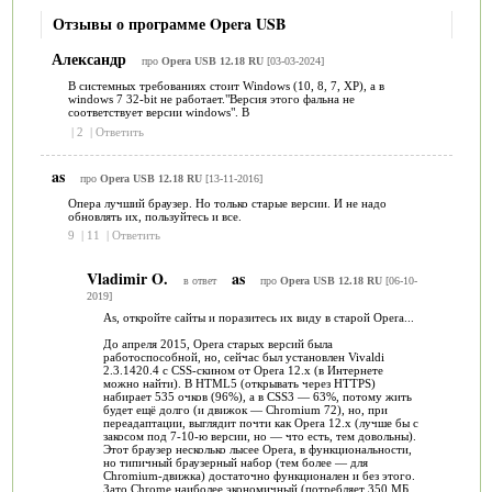
Отзывы о программе Opera USB
Александр
про
Opera USB 12.18 RU
[03-03-2024]
В системных требованиях стоит Windows (10, 8, 7, XP), а в
windows 7 32-bit не работает."Версия этого фальна не
соответствует версии windows". В
|
2
|
Ответить
as
про
Opera USB 12.18 RU
[13-11-2016]
Опера лучший браузер. Но только старые версии. И не надо
обновлять их, пользуйтесь и все.
9
|
11
|
Ответить
Vladimir O.
as
в ответ
про
Opera USB 12.18 RU
[06-10-
2019]
As, откройте сайты и поразитесь их виду в старой Opera...
До апреля 2015, Opera старых версий была
работоспособной, но, сейчас был установлен Vivaldi
2.3.1420.4 с CSS-скином от Opera 12.x (в Интернете
можно найти). В HTML5 (открывать через HTTPS)
набирает 535 очков (96%), а в CSS3 — 63%, потому жить
будет ещё долго (и движок — Chromium 72), но, при
переадаптации, выглядит почти как Opera 12.x (лучше бы с
закосом под 7-10-ю версии, но — что есть, тем довольны).
Этот браузер несколько лысее Opera, в функциональности,
но типичный браузерный набор (тем более — для
Chromium-движка) достаточно функционален и без этого.
Зато Chrome наиболее экономичный (потребляет 350 МБ